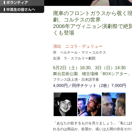
廃車のフロントガラスから覗く
劇、コルテスの世界
2006年アヴィニョン演劇祭で絶
くも登場
演出 ニコラ・デュリュー
作 ベルナール・マリ＝コルテス
出演 ラ・スフルリー劇団
6月2日（土）16:30、3日（日）14:30
舞台芸術公園 稽古場棟「BOXシアター」
フランス語上演・日本語字幕
4,000円／同伴チケット（2枚）7,000円
「あなたの欲するものを売りましょう」「私には
れるのは商品か、欲望か、或いは人間の存在その