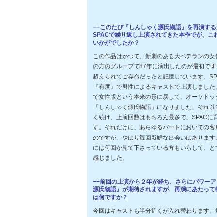
−−このたび『しんしゃく源氏物語』を再演す
SPACで繰り返し上演されてきた本作でが、こ
いかがでしたか？
この作品はかつて、新劇のある大ベテランの女
の方のグループで87年に演出したのが最初です
超えられてご存命だったと記憶しています。SPA
『有度』で男性によるキャストで上演しました
で女性版という本来の形に戻して、オーソドック
「しんしゃく源氏物語」になりました。それ以
く続け、上演回数はもちろん最多で、SPACに
す。それだけに、あらゆるパートにおいての客
のですが、やはり毎回新鮮な出会いはあります
には何回か見て下さっている方もいらして、と
感じました。
−−前回の上演から２年が経ち、さらにパワー
源氏物語』が期待されますが、再演にあたって
は何ですか？
今回はキャストも半分近くが入れ替わります。