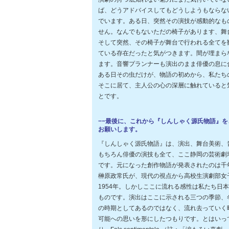
ば、どうアドバイスしてもどうしようもならない
でいます。ある日、突然その演技が感動的なも
せん。なんでもないただの椅子があります、舞
そして突然、その椅子が舞台で行われる全てを
ている存在だったと気がつきます。間が埋まら
ます。音響プランナーも演出のまま俳優の息に
ある日その虫だけが、物語の初めから、私たち
そこに居て、主人公の心の深層に触れていると
とです。
−−最後に、これから『しんしゃく源氏物語』
お願いします。
『しんしゃく源氏物語』は、演出、舞台美術、
もちろん俳優の演技も全て、ここ静岡の芸術劇
です。元になった創作物語が発表されたのは千
榊原政常氏が、現代の視点から高校生演劇部女
1954年。しかしここに流れる感性は私たち日
ものです。演出はここに示される三つの季節、
の時期としてあるのではなく、流れ去っていく
可能への思いを形にしたつもりです。とはいっ