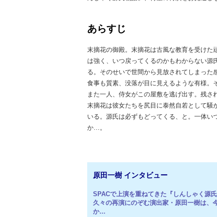
あらすじ
末摘花の御殿。末摘花は古風な教育を受けた
は強く、いつ戻ってくるのかもわからない源
る。そのせいで世間から見放されてしまった
食事も質素、没落が目に見えるような有様。
また一人、侍女がこの屋敷を逃げ出す。残さ
末摘花は彼女たちを尻目に泰然自若として騒
いる。源氏は必ずもどってくる、と。一体い
か…。
原田一樹 インタビュー
SPACで上演を重ねてきた『しんしゃく源
久々の再演にのぞむ演出家・原田一樹は、
か…