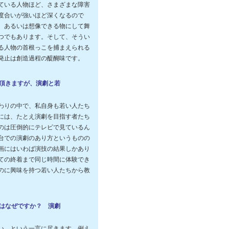
ている人物ほど、さまざまな障害
度合いが強いほど深くなるので
、あるいは想像できる物にして舞
つでもあります。そして、そうい
る人物の首根っこを捕まえられる
発止は創造過程の醍醐味です。
覧頂きますが、演劇と若
わりの中で、私自身も若い人たち
には、たとえ演劇を目指す者たち
のは圧倒的にテレビで見ているん
台での演劇のあり方というものの
画にはいわば演技の結果しかあり
ての終着まで同じ時間に体験でき
のに興味を持つ若い人たちから教
のはなぜですか？ 演劇
い、という一言に尽きます。例え