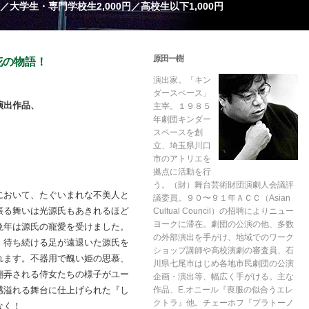
円／大学生・専門学校生2,000円／高校生以下1,000円
原田一樹
花の物語！
演出家。「キン
ダースペース」
演出作品、
主宰。１９８５
年劇団キンダー
スペースを創
立、埼玉県川口
市のアトリエを
拠点に活動を行
う。（財）舞台芸術財団演劇人会議評
において、たぐいまれな不美人と
議委員。９０〜９１年ＡＣＣ（Asian
振る舞いは光源氏もあきれるほど
Cultual Council）の招聘によりニュー
ヨークに滞在。劇団の公演の他、多数
晩年は源氏の寵愛を受けました。
の外部演出を手がけ、地域でのワーク
、待ち続ける足が遠退いた源氏を
ショップ講師や高校演劇の審査員、石
れます。不器用で醜い姫の思慕、
川県七尾市はじめ各地市民劇団の公演
翻弄される侍女たちの様子がユー
企画・演出等、幅広く手がける。主な
感溢れる舞台に仕上げられた『し
作品、E.オニール『喪服の似合うエレ
クトラ』他。チェーホフ『プラトーノ
なく！