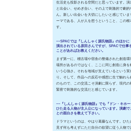
生活史も投影される空間だと思っています。演
と出会い、せめぎ合い、その上で刺激的で劇的
ん。新しい出会いを大切にしたいと感じていま
ーマである、人が人を想うということ、この根
す。
−−SPACでは『しんしゃく源氏物語』のほか
演出されている原田さんですが、SPACで仕事
ことがあればお教えください。
まず第一に、稽古場や宿舎の整備された創造環
場所があるのではなく、ここに同じ創造に身を
いう心強さ。それを地域が支えているという実
り。そして、作品への反応や感想に生で触れら
のもので、この交流こそ演劇に限らず、現代の
緊密で刺激的な交流だと感じています。
−−『しんしゃく源氏物語』でも『ドン・キホ
ひた走る人物が主人公になっています。演劇で
との面白さを教えて下さい。
ドラマというのは、やはり葛藤なんです。ひた
見ず何も考えずにただ自分の欲望に従う人物で