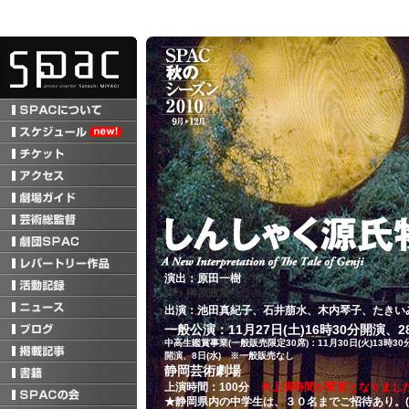
演出：原田一樹
作：榊原政常
出演：池田真紀子、石井萠水、木内琴子、たきい
一般公演：11月27日(土)16時30分開演、28
中高生鑑賞事業(一般販売限定30席)：11月30日(火)13時30分
開演、8日(水) ※一般販売なし
静岡芸術劇場
上演時間：100分
※上演時間が変更となりまし
★静岡県内の中学生は、３０名までご招待あり。(