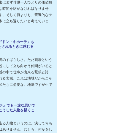
出はまず俳優一人ひとりの価値観
な時間を紡がなければなりませ
す。そして何よりも、普遍的なテ
本に立ち返りたいと考えていま
に『ドン・キホーテ』も
をされるときに感じる
境のすばらしさ。ただ劇場という
粉にして立ち向かう仲間がいると
感の中で仕事が出来る緊張と誇
れる実感、これは地域だからこそ
私たちに必要な、地味ですが生で
ーテ』でも一途な思いで
こうした人物を描くこ
走る人物というのは、決して何も
はありません、むしろ、何かをし