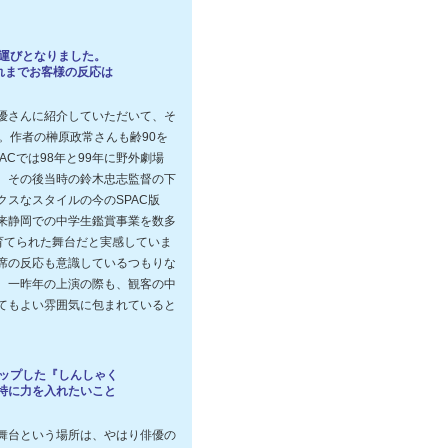
る運びとなりました。
れまでお客様の反応は
優さんに紹介していただいて、そ
。作者の榊原政常さんも齢90を
Cでは98年と99年に野外劇場
。その後当時の鈴木忠志監督の下
スなスタイルの今のSPAC版
来静岡での中学生鑑賞事業を数多
育てられた舞台だと実感していま
席の反応も意識しているつもりな
。一昨年の上演の際も、観客の中
てもよい雰囲気に包まれていると
アップした『しんしゃく
特に力を入れたいこと
舞台という場所は、やはり俳優の