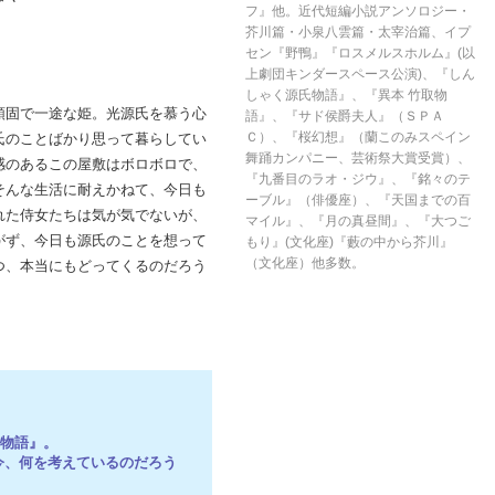
フ』他。近代短編小説アンソロジー・
芥川篇・小泉八雲篇・太宰治篇、イプ
セン『野鴨』『ロスメルスホルム』(以
上劇団キンダースペース公演)、『しん
しゃく源氏物語』、『異本 竹取物
頑固で一途な姫。光源氏を慕う心
語』、『サド侯爵夫人』（ＳＰＡ
Ｃ）、『桜幻想』（蘭このみスペイン
氏のことばかり思って暮らしてい
舞踊カンパニー、芸術祭大賞受賞）、
感のあるこの屋敷はボロボロで、
『九番目のラオ・ジウ』、『銘々のテ
そんな生活に耐えかねて、今日も
ーブル』（俳優座）、『天国までの百
れた侍女たちは気が気でないが、
マイル』、『月の真昼間』、『大つご
がず、今日も源氏のことを想って
もり』(文化座)『藪の中から芥川』
（文化座）他多数。
つ、本当にもどってくるのだろう
氏物語』。
今、何を考えているのだろう