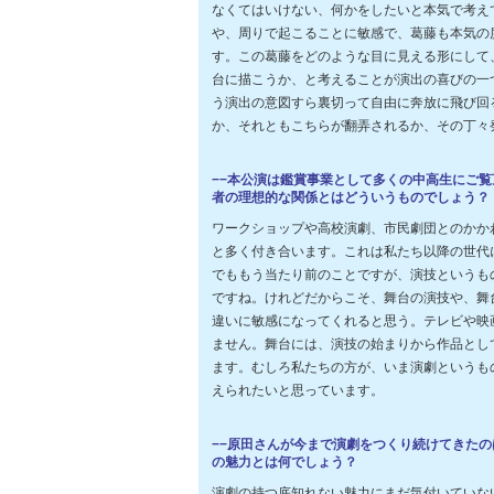
なくてはいけない、何かをしたいと本気で考え
や、周りで起こることに敏感で、葛藤も本気の
す。この葛藤をどのような目に見える形にして
台に描こうか、と考えることが演出の喜びの一
う演出の意図すら裏切って自由に奔放に飛び回
か、それともこちらが翻弄されるか、その丁々
−−本公演は鑑賞事業として多くの中高生にご
者の理想的な関係とはどういうものでしょう？
ワークショップや高校演劇、市民劇団とのかか
と多く付き合います。これは私たち以降の世代
でももう当たり前のことですが、演技というも
ですね。けれどだからこそ、舞台の演技や、舞
違いに敏感になってくれると思う。テレビや映
ません。舞台には、演技の始まりから作品とし
ます。むしろ私たちの方が、いま演劇というも
えられたいと思っています。
−−原田さんが今まで演劇をつくり続けてきた
の魅力とは何でしょう？
演劇の持つ底知れない魅力にまだ気付いていな