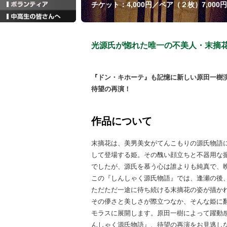
チケット：4,000円／ペア（２枚）7,000
光源氏が惚れた唯一の不美人・末摘
『ドン・キホーテ』も記憶に新しい原田一樹
待望の再演！
作品について
末摘花は、美男美女がてんこもりの源氏物語
して登場する姫。その醜い顔立ちと不器用な
でしたが、源氏を慕う心は誰よりも純真で、
この『しんしゃく源氏物語』では、逢瀬の後
ただただ一途に待ち続ける末摘花の姿が描か
その儚さと美しさが際立つなか、そんな姫に
モラスに展開します。原田一樹によって躍動
んしゃく源氏物語』、待望の再演をお見逃し