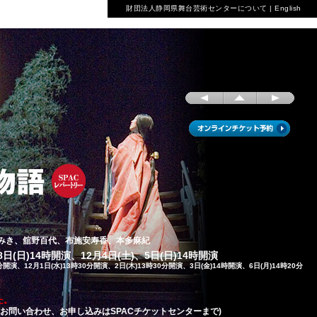
財団法人静岡県舞台芸術センターについて
|
English
みき、舘野百代、布施安寿香、本多麻紀
日(日)14時開演、12月4日(土)、5日(日)14時開演
開演、12月1日(水)13時30分開演、2日(木)13時30分開演、3日(金)14時開演、6日(月)14時20分
た。
お問い合わせ、お申し込みはSPACチケットセンターまで)