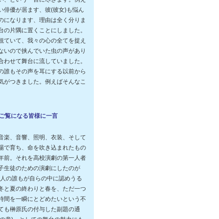
俳優が居ます、彼(彼女)も悩ん
のになります、理由は全く分りま
台の片隅に置くことにしました。
観ていて、我々の心の全てを捉え
ないので挟んでいた虫の声があり
合わせて舞台に流していました。
の誰もその声を耳にする以前から
気がつきました。例えばそんなこ
をご覧になる皆様に一言
音楽、音響、照明、衣装、そして
場で育ち、命を吹き込まれたもの
年前。それを高校演劇の第一人者
子生徒のための演劇にしたのが
本人の誰もが自らの中に認めうる
冬と夏の終わりと春を、ただ一つ
時間を一瞬にとどめたいという不
ても榊原氏の付与した副題の通