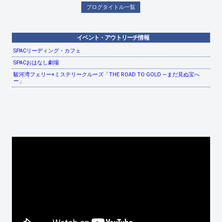
ブログタイトル一覧
イベント・アウトリーチ情報
SPACリーディング・カフェ
SPACおはなし劇場
駿河湾フェリー×ミステリークルーズ「THE ROAD TO GOLD ―まだ見ぬ宝へ
ー」