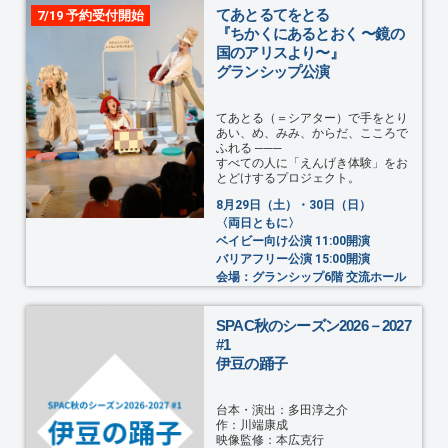
てあとるてをとる
7/19 予約受付開始
『ちかくにあるとおく 〜鏡の
国のアリスより〜』
グランシップ公演
てあとる（＝シアター）で手をとり
あい、め、みみ、からだ、こころで
ふれる ───
すべての人に「えんげき体験」をお
とどけするプロジェクト。
8月29日（土）・30日（日）
〈両日ともに〉
ベイビー向け公演 11:00開演
バリアフリー公演 15:00開演
会場：グランシップ6階 交流ホール
SPAC秋のシーズン2026－2027
#1
伊豆の踊子
台本・演出：多田淳之介
作：川端康成
映像監修：本広克行