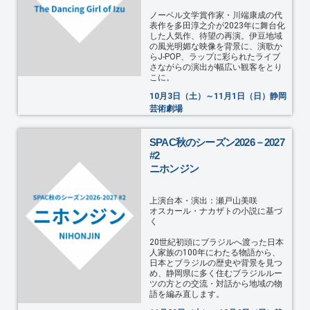
ノーベル文学賞作家・川端康成の代
表作を多田淳之介が2023年に舞台化
した人気作、待望の再演。伊豆地域
の風光明媚な映像を背景に、演歌か
らJ-POP、ラップに彩られたライブ
さながらの演出が幅広い観客をとり
こに。
10月3日（土）～11月1日（日）静岡
芸術劇場
SPAC秋のシーズン2026－2027
#2
ニホンジン
上演台本・演出：瀬戸山美咲
オスカール・ナカザトの小説に基づ
く
20世紀初頭にブラジルへ渡った日本
人家族の100年にわたる物語から、
日本とブラジルの歴史や背景を見つ
め、静岡県に多く住むブラジルルー
ツの方との交流・対話から地域の物
語を編み直します。