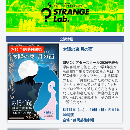
公演情報
太陽の東 月の西
7/19 予約受付開始
SPACシアタースクール2026発表会
県内各地から集まった中学1年生か
ら高校3年生までの参加者たちは、S
PAC俳優・スタッフたちによる指導
のもと、「舞台に立つためのからだ
づくり」を学んでいきます。1ヶ月
のプログラムを通してぐんと大きく
なった参加者たちが、舞台の上で身
体いっぱいに表現する、その輝きを
ご覧ください！
8月15日（土）、16日（日）各日16:
00開演
会場：静岡芸術劇場