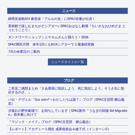
ニュース
静岡音楽館AOI 劇音楽「アルルの女」にSPAC俳優が出演！
美術館で楽しむまちかどシアター♪ SPACおはなし劇場『ちいさなおひめさま と
うたうことり』
ダンスワークショップ｜ニヤカムさんと踊ろう！2026
SPAC県民月間 来年2月にもBOXシアターで２週連続実施
7月の休業日のご案内
ニュースタイトル一覧
ブログ
ご意見ご感想まとめ『さあ環境に抵抗しよう、死に抵抗しよう。そうさ生に抵
抗するのさ、』
バロ・デヴェル『Qui som? ―わたしたちは誰？』ブログ（SPAC文芸部 横山義
志）
夕暮れの野外劇場で、お待ちしています｜SPAC新作『うなぎの回遊 Eel Migratio
n』⑥本番に向けて
『マジック・メイド』ブログ（SPAC文芸部 横山義志）
【レポート】アカデミー５期生 成果発表会＆修了式（インターンO）