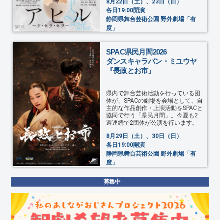
8月22日（土）、23日（日）
各日19:00開演
静岡県舞台芸術公園 野外劇場「有
度」
SPAC県民月間2026
ダンスキャラバン・ミユウヤ
『長政とお市』
県内で舞台芸術活動を行っている団
体が、SPACの劇場を会場として、自
主的な作品創作・上演活動をSPACと
協同で行う「県民月間」。今夏も2
週連続で2団体が公演を行います。
8月29日（土）、30日（日）
各日19:00開演
静岡県舞台芸術公園 野外劇場「有
度」
募集中