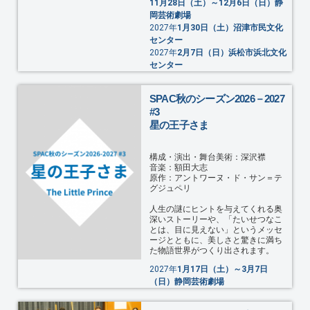
11月28日（土）～12月6日（日）静
岡芸術劇場
2027年
1月30日（土）沼津市民文化
センター
2027年
2月7日（日）浜松市浜北文化
センター
SPAC秋のシーズン2026－2027
#3
星の王子さま
構成・演出・舞台美術：深沢襟
音楽：額田大志
原作：アントワーヌ・ド・サン＝テ
グジュペリ
⼈⽣の謎にヒントを与えてくれる奥
深いストーリーや、「たいせつなこ
とは、⽬に⾒えない」というメッセ
ージとともに、美しさと驚きに満ち
た物語世界がつくり出されます。
2027年
1月17日（土）～3月7日
（日）静岡芸術劇場