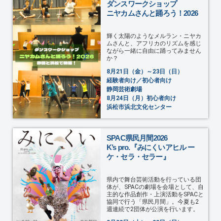
ダンスワークショップ
ニヤカムさんと踊ろう！2026
輝く太陽のようなメルラン・ニヤカ
ムさんと、アフリカのリズムを感じ
ながら一緒に自由に踊ってみません
か？
8月21日（金）～23日（日）
経験者向け／初心者向け
静岡芸術劇場
8月24日（月）初心者向け
浜松市浜北文化センター
SPAC県民月間2026
K’s pro.『みにくいアヒル ー
ケ・セラ・セラー』
県内で舞台芸術活動を行っている団
体が、SPACの劇場を会場として、自
主的な作品創作・上演活動をSPACと
協同で行う「県民月間」。今夏も2
週連続で2団体が公演を行います。