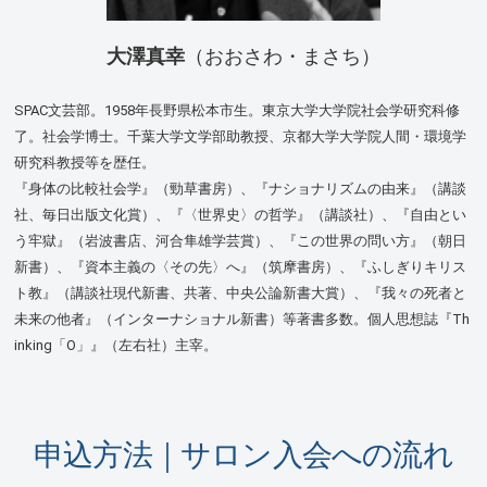
大澤真幸
（おおさわ・まさち）
SPAC文芸部。1958年長野県松本市生。東京大学大学院社会学研究科修
了。社会学博士。千葉大学文学部助教授、京都大学大学院人間・環境学
研究科教授等を歴任。
『身体の比較社会学』（勁草書房）、『ナショナリズムの由来』（講談
社、毎日出版文化賞）、『〈世界史〉の哲学』（講談社）、『自由とい
う牢獄』（岩波書店、河合隼雄学芸賞）、『この世界の問い方』（朝日
新書）、『資本主義の〈その先〉へ』（筑摩書房）、『ふしぎりキリス
ト教』（講談社現代新書、共著、中央公論新書大賞）、『我々の死者と
未来の他者』（インターナショナル新書）等著書多数。個人思想誌『Th
inking「O」』（左右社）主宰。
申込方法｜サロン入会への流れ