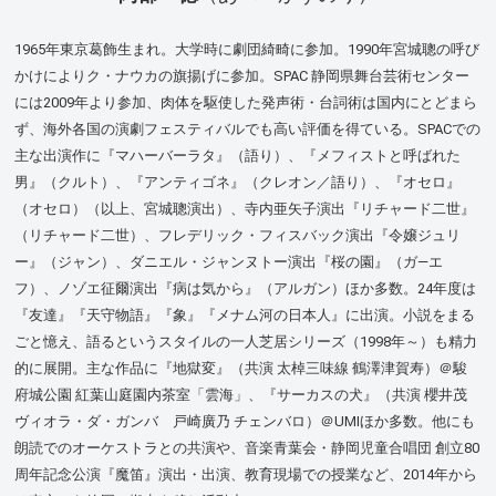
1965年東京葛飾生まれ。大学時に劇団綺畸に参加。1990年宮城聰の呼び
かけによりク・ナウカの旗揚げに参加。SPAC 静岡県舞台芸術センター
には2009年より参加、肉体を駆使した発声術・台詞術は国内にとどまら
ず、海外各国の演劇フェスティバルでも高い評価を得ている。SPACでの
主な出演作に『マハーバーラタ』（語り）、『メフィストと呼ばれた
男』（クルト）、『アンティゴネ』（クレオン／語り）、『オセロ』
（オセロ）（以上、宮城聰演出）、寺内亜矢子演出『リチャード二世』
（リチャード二世）、フレデリック・フィスバック演出『令嬢ジュリ
ー』（ジャン）、ダニエル・ジャンヌトー演出『桜の園』（ガ―エ
フ）、ノゾエ征爾演出『病は気から』（アルガン）ほか多数。24年度は
『友達』『天守物語』『象』『メナム河の日本人』に出演。小説をまる
ごと憶え、語るというスタイルの一人芝居シリーズ（1998年～）も精力
的に展開。主な作品に『地獄変』（共演 太棹三味線 鶴澤津賀寿）＠駿
府城公園 紅葉山庭園内茶室「雲海」、『サーカスの犬』（共演 櫻井茂
ヴィオラ・ダ・ガンバ 戸崎廣乃 チェンバロ）＠UMIほか多数。他にも
朗読でのオーケストラとの共演や、音楽青葉会・静岡児童合唱団 創立80
周年記念公演『魔笛』演出・出演、教育現場での授業など、2014年から