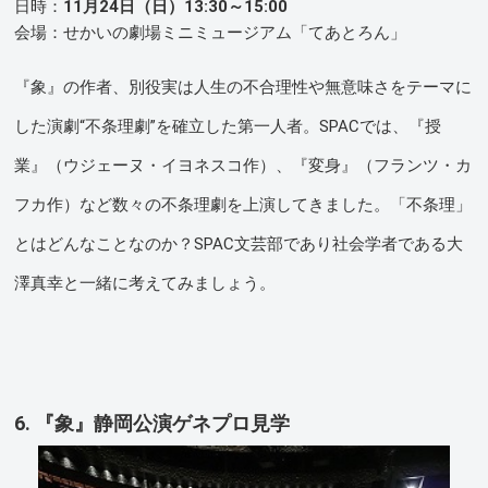
日時：
11月24日（日）13:30～15:00
会場：せかいの劇場ミニミュージアム「てあとろん」
『象』の作者、別役実は人生の不合理性や無意味さをテーマに
した演劇“不条理劇”を確立した第一人者。SPACでは、『授
業』（ウジェーヌ・イヨネスコ作）、『変身』（フランツ・カ
フカ作）など数々の不条理劇を上演してきました。「不条理」
とはどんなことなのか？SPAC文芸部であり社会学者である大
澤真幸と一緒に考えてみましょう。
6. 『象』静岡公演ゲネプロ見学