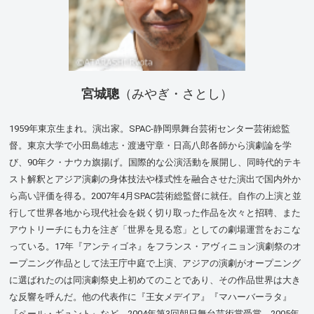
宮城聰
（みやぎ・さとし）
1959年東京生まれ。演出家。SPAC-静岡県舞台芸術センター芸術総監
督。東京大学で小田島雄志・渡邊守章・日高八郎各師から演劇論を学
び、90年ク・ナウカ旗揚げ。国際的な公演活動を展開し、同時代的テキ
スト解釈とアジア演劇の身体技法や様式性を融合させた演出で国内外か
ら高い評価を得る。2007年4月SPAC芸術総監督に就任。自作の上演と並
行して世界各地から現代社会を鋭く切り取った作品を次々と招聘、また
アウトリーチにも力を注ぎ「世界を見る窓」としての劇場運営をおこな
っている。17年『アンティゴネ』をフランス・アヴィニョン演劇祭のオ
ープニング作品として法王庁中庭で上演、アジアの演劇がオープニング
に選ばれたのは同演劇祭史上初めてのことであり、その作品世界は大き
な反響を呼んだ。
他の代表作に『王女メデイア』『マハーバーラタ』
『ペール・ギュント』など。2004年第3回朝日舞台芸術賞受賞。2005年