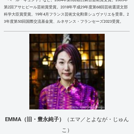
第2回アサヒビール芸術賞受賞。2018年平成29年度第68回芸術選奨文部
科学大臣賞受賞。19年4月フランス芸術文化勲章シュヴァリエを受章。2
3年度第50回国際交流基金賞、ルネサンス・フランセーズ2023受賞。
EMMA（旧・豊永純子）
（エマ／とよなが・じゅん
こ）