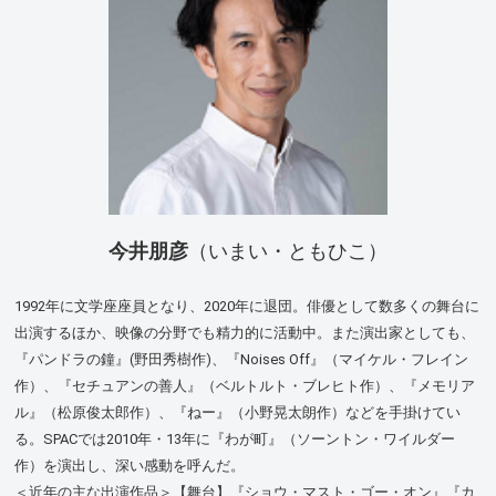
今井朋彦
（いまい・ともひこ）
1992年に文学座座員となり、2020年に退団。俳優として数多くの舞台に
出演するほか、映像の分野でも精力的に活動中。また演出家としても、
『パンドラの鐘』(野田秀樹作)、『Noises Off』（マイケル・フレイン
作）、『セチュアンの善人』（ベルトルト・ブレヒト作）、『メモリア
ル』（松原俊太郎作）、『ねー』（小野晃太朗作）などを手掛けてい
る。SPACでは2010年・13年に『わが町』（ソーントン・ワイルダー
作）を演出し、深い感動を呼んだ。
＜近年の主な出演作品＞【舞台】『ショウ・マスト・ゴー・オン』『カ