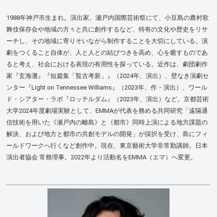
1988年神戸市生まれ。演出家。瀬戸内国際芸術祭にて、小豆島の農村歌
舞伎保存会や地域の方々と共に創作するなど、特有の文化や歴史をリサ
ーチし、その地域に寄りそいながら制作することを大切にしている。演
劇をつくること自体が、人と人との結びつきを高め、心を癒すものであ
ると考え、社会における表現の有用性を探っている。近作は、劇団劇作
家『玄海灘』『短篇集「覧古考新」』（2024年、演出）、壁なき演劇セ
ンター『Light on Tennessee Williams』（2023年、作・演出）、ワール
ド・シアター・ラボ『ロッテルダム』（2023年、演出）など。京都芸術
大学2024年度劇場実験として、EMMAが代表を務める共同研究「遠隔通
信技術を用いた《瀬戸内の離島》と《都市》同時上演による地方課題の
解決、および地方と都市の共創モデルの開発」が採択を受け、島にフィ
ールドワークへ行くなど創作中。現在、東京藝術大学非常勤講師。日本
演出者協会 常務理事。2022年より活動名をEMMA（エマ）へ変更。