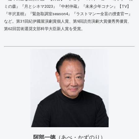
ミの森』『月とシネマ2023』『中村仲蔵』『未来少年コナン』【TV】
『半沢直樹』『緊急取調室season4』『ラストマンー全盲の捜査官ー』
など。第31回紀伊國屋演劇賞個人賞、第9回読売演劇大賞優秀男優賞、
第62回芸術選奨文部科学大臣新人賞を受賞。
阿部一徳
（あべ・かずのり）