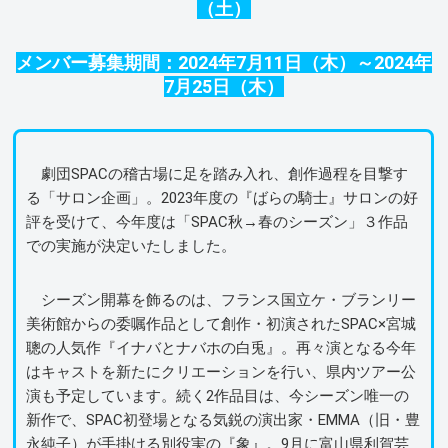
（土）
メンバー募集期間：2024年7月11日（木）～2024年
7月25日（木）
劇団SPACの稽古場に足を踏み入れ、創作過程を目撃す
る「サロン企画」。2023年度の『ばらの騎士』サロンの好
評を受けて、今年度は「SPAC秋→春のシーズン」３作品
での実施が決定いたしました。
シーズン開幕を飾るのは、フランス国立ケ・ブランリー
美術館からの委嘱作品として創作・初演されたSPAC×宮城
聰の人気作『イナバとナバホの白兎』。再々演となる今年
はキャストを新たにクリエーションを行い、県内ツアー公
演も予定しています。続く2作品目は、今シーズン唯一の
新作で、SPAC初登場となる気鋭の演出家・EMMA（旧・豊
永純子）が手掛ける別役実の『象』。9月に富山県利賀芸