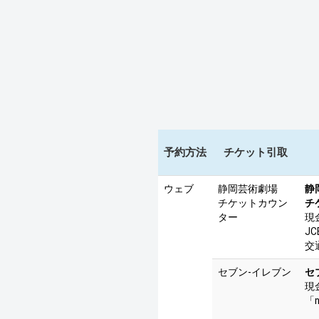
予約方法
チケット引取
ウェブ
静岡芸術劇場
静
チケットカウン
チ
ター
現
J
交
セブン-イレブン
セ
現
「n