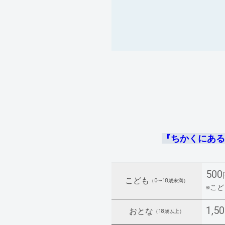
『ちかくにある
500
こども
（0〜18歳未満）
※こ
1,5
おとな
（18歳以上）