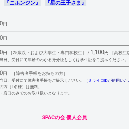
『ニホンジン』
『星の王子さま』
00
円
00
円
00
1,100
円 ［25歳以下および大学生・専門学校生］ /
円 ［高校生
演当日、受付にて年齢のわかる身分証もしくは学生証をご提示ください。
00
円 ［障害者手帳をお持ちの方］
演当日、受付にて障害者手帳をご提示ください。
（
ミライロID
が使用いた
添の方（1名様）は無料。
話・窓口のみでのお取り扱いとなります。
SPACの会 個人会員