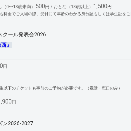
500
1,500
も（0〜18歳未満）
円 / おとな（18歳以上）
円
ども料金でご入場の際、受付にて年齢のわかる身分証もしくは学生証をご
スクール発表会2026
の西』
00
円
料
校生以下のチケットも事前のご予約が必要です。（電話・窓口のみ）
1,900
円
2026-2027