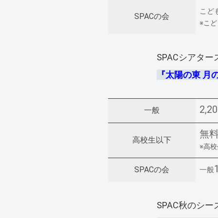
こど
SPACの会
※こ
SPACシアター
『太陽の東 月
2,2
一般
無
高校生以下
※高
SPACの会
一般
SPAC秋のシーズン