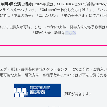
年間3回公演ご招待］
2026年度は、SHIZUOKAせかい演劇祭202
tion』『マライの虎ーハリマオ』『Qui som?ーわたしたちは誰？』、『
-2027では『伊豆の踊子』『ニホンジン』『星の王子さま』にてご利
格にてご購入が可能、また、いずれの支払・発券方法でも手数料は
「SPACの会」詳細は
こちら
ェブ・電話・静岡芸術劇場チケットセンターにてご予約・ご購入
用可能な支払・引取方法、各種手数料については以下をご覧くだ
（PDFが開きます）