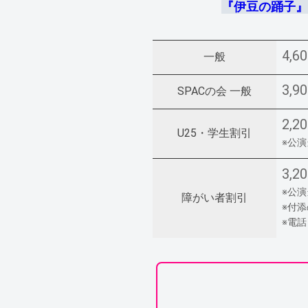
『伊豆の踊子』
4,6
一般
3,9
SPACの会 一般
2,2
U25・学生割引
※公
3,2
※公
障がい者割引
※付
※電