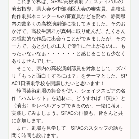
これまで私は、SPAC高校演劇フェスティバルの
演出指導、県大会や中部地区大会の審査員、高校生
創作劇脚本コンクールの審査員などを務め、静岡県
内の数多くの高校演劇部に接してきました。そのお
かげで、高校生諸君が真剣に取り組んだ、たくさん
の感動的な作品に出会うことができましたが、その
一方で、あと少しの工夫で傑作に仕上がるのに、も
ったいないなぁ・・・・・・と感じることも少なく
ありませんでした。
そこで、県内の高校演劇部員を対象として、ズバ
リ「もっと面白くするには？」をテーマとした、SP
AC1日演劇学校を開講したいと思います！
静岡芸術劇場の舞台を使い、シェイクスピアの名
作『ハムレット』を題材に、どうすれば〈演技〉と
〈演出〉をレベルアップできるのか、一緒に考え、
実践してみましょう。SPACの俳優も、皆さんと共
に参加します。
また、劇場を見学して、SPACのスタッフの話を
聞く時間も設けます。