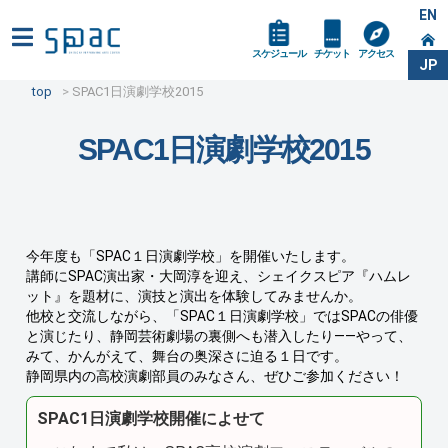
EN
スケジュール
チケット
アクセス
JP
top
SPAC1日演劇学校2015
SPAC1日演劇学校2015
今年度も「SPAC１日演劇学校」を開催いたします。
講師にSPAC演出家・大岡淳を迎え、シェイクスピア『ハムレ
ット』を題材に、演技と演出を体験してみませんか。
他校と交流しながら、「SPAC１日演劇学校」ではSPACの俳優
と演じたり、静岡芸術劇場の裏側へも潜入したり――やって、
みて、かんがえて、舞台の奥深さに迫る１日です。
静岡県内の高校演劇部員のみなさん、ぜひご参加ください！
SPAC1日演劇学校開催によせて