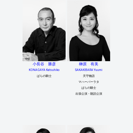
小長谷 勝彦
榊原 有美
KONAGAYA Katsuhiko
SAKAKIBARA Yuumi
ばらの騎士
天守物語
マハーバーラタ
ばらの騎士
出張公演・朗読公演