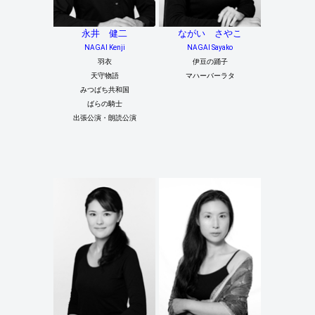
永井 健二
ながい さやこ
NAGAI Kenji
NAGAI Sayako
羽衣
伊豆の踊子
天守物語
マハーバーラタ
みつばち共和国
ばらの騎士
出張公演・朗読公演