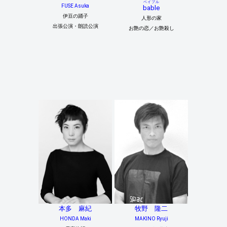
ベイブル
FUSE Asuka
bable
伊豆の踊子
人形の家
出張公演・朗読公演
お艶の恋／お艶殺し
本多 麻紀
牧野 隆二
HONDA Maki
MAKINO Ryuji