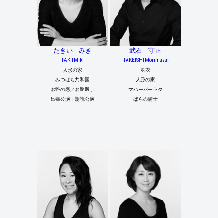
たきい みき
武石 守正
TAKII Miki
TAKEISHI Morimasa
人形の家
羽衣
みつばち共和国
人形の家
お艶の恋／お艶殺し
マハーバーラタ
出張公演・朗読公演
ばらの騎士