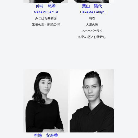
仲村 悠希
葉山 陽代
NAKAMURA Yuki
HAYAMA Haruyo
みつばち共和国
羽衣
出張公演・朗読公演
人形の家
マハーバーラタ
お艶の恋／お艶殺し
布施 安寿香