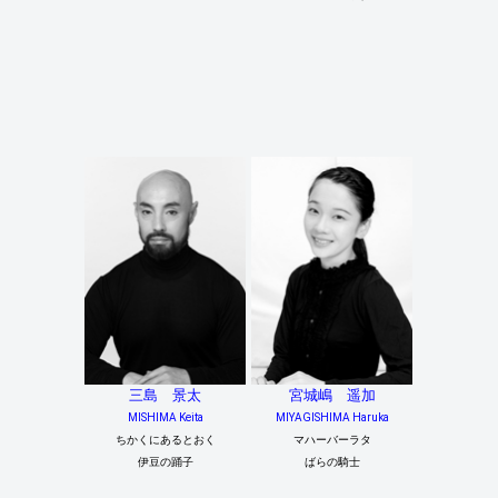
三島 景太
宮城嶋 遥加
MISHIMA Keita
MIYAGISHIMA Haruka
ちかくにあるとおく
マハーバーラタ
伊豆の踊子
ばらの騎士