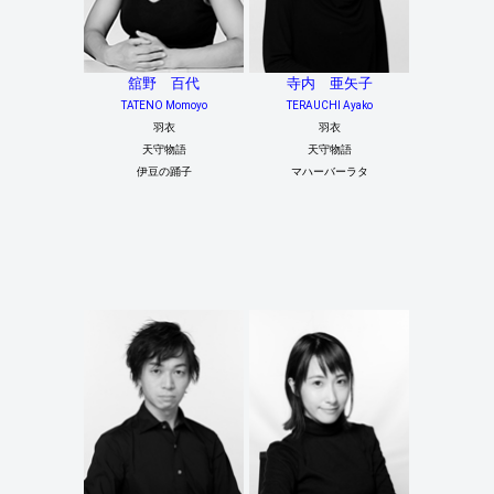
舘野 百代
寺内 亜矢子
TATENO Momoyo
TERAUCHI Ayako
羽衣
羽衣
天守物語
天守物語
伊豆の踊子
マハーバーラタ