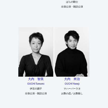
ばらの騎士
出張公演・朗読公演
大内 智美
大内 米治
OUCHI Tomomi
OUCHI Yoneji
伊豆の踊子
マハーバーラタ
出張公演・朗読公演
お艶の恋／お艶殺し