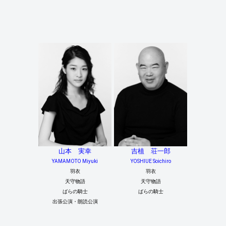
山本 実幸
吉植 荘一郎
YAMAMOTO Miyuki
YOSHIUE Soichiro
羽衣
羽衣
天守物語
天守物語
ばらの騎士
ばらの騎士
出張公演・朗読公演