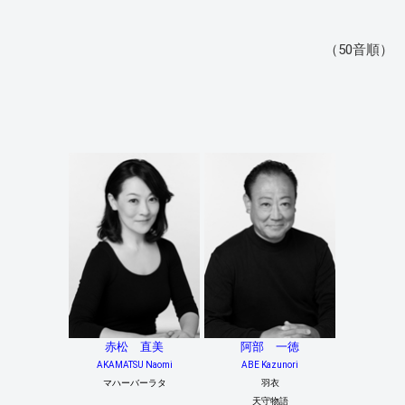
（50音順）
赤松 直美
阿部 一徳
AKAMATSU Naomi
ABE Kazunori
マハーバーラタ
羽衣
天守物語