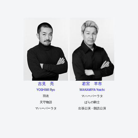
吉見 亮
若宮 羊市
YOSHIMI Ryo
WAKAMIYA Yoichi
羽衣
マハーバーラタ
天守物語
ばらの騎士
マハーバーラタ
出張公演・朗読公演