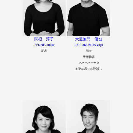
関根 淳子
大道無門 優也
SEKINE Junko
DAIDOMUMON Yuya
羽衣
羽衣
天守物語
マハーバーラタ
お艶の恋／お艶殺し