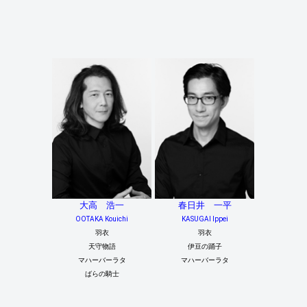
大高 浩一
春日井 一平
OOTAKA Kouichi
KASUGAI Ippei
羽衣
羽衣
天守物語
伊豆の踊子
マハーバーラタ
マハーバーラタ
ばらの騎士