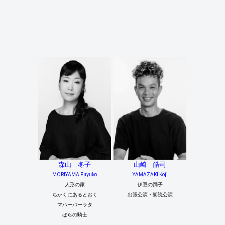
森山 冬子
山崎 皓司
MORIYAMA Fuyuko
YAMAZAKI Koji
人形の家
伊豆の踊子
ちかくにあるとおく
出張公演・朗読公演
マハーバーラタ
ばらの騎士