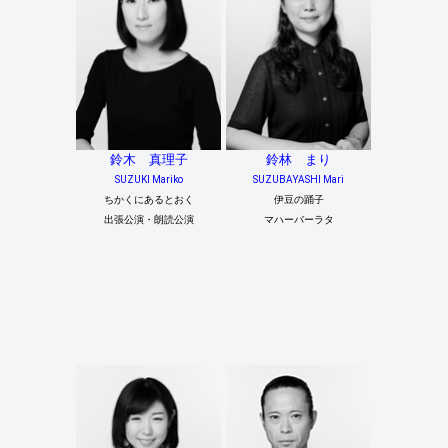
鈴木 真理子
鈴林 まり
SUZUKI Mariko
SUZUBAYASHI Mari
ちかくにあるとおく
伊豆の踊子
出張公演・朗読公演
マハーバーラタ