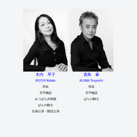
木内 琴子
貴島 豪
KIUCHI Kotoko
KIJIMA Tsuyoshi
羽衣
羽衣
天守物語
天守物語
みつばち共和国
ばらの騎士
ばらの騎士
出張公演・朗読公演