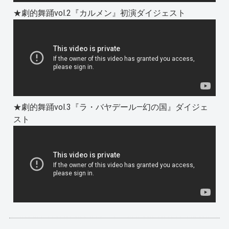
★劇的舞踊vol.2『カルメン』初演ダイジェスト
★劇的舞踊vol.3『ラ・バヤデール—幻の国』ダイジェ
スト