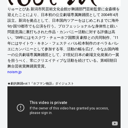
りゅーとぴあ 新潟市民芸術文化会館が舞踊部門芸術監督に金森穣を
迎えたことにより、日本初の公立劇場専属舞踊団として 2004年4月
設立。新潟を拠点として、日本国内ツアーをはじめこれまでに海外
9か国13都市でも公演を行う。プロフェッショナルな身体性と鋭い
問題意識に裏打ちされた作品・カンパニー活動に対する評価は高
い。’09年にはモスクワ・チェーホフ国際演 劇祭との共同制作、’11
年にはサイトウ・キネン・フェスティバル松本制作のオペラ＆バレ
エにカンパニーとして参加する等、活動の幅を広げ、今なお国内唯
一の公共劇場専属舞踊団として、21世紀日本の劇場文化発展の一翼
を担うべく、常にクリエイティブな活動を続けている。第8回朝日
舞台芸術賞舞踊賞受賞。
noism.jp
★劇的舞踊vol.1『ホフマン物語』ダイジェスト