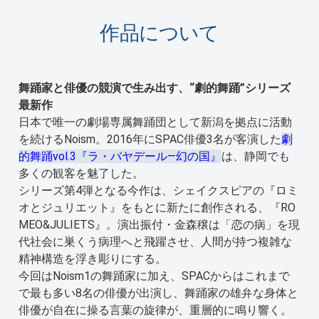
作品について
舞踊家と俳優の競演で生み出す、“劇的舞踊”シリーズ
最新作
日本で唯一の劇場専属舞踊団として新潟を拠点に活動
を続けるNoism。2016年にSPAC俳優3名が客演した
劇
的舞踊vol.3『ラ・バヤデール—幻の国』
は、静岡でも
多くの観客を魅了した。
シリーズ第4弾となる今作は、シェイクスピアの『ロミ
オとジュリエット』をもとに新たに創作される、『RO
MEO&JULIETS』。演出振付・金森穣は「恋の病」を現
代社会に巣くう病理へと飛躍させ、人間が持つ複雑な
精神構造を浮き彫りにする。
今回はNoism1の舞踊家に加え、SPACからはこれまで
で最も多い8名の俳優が出演し、舞踊家の雄弁な身体と
俳優が自在に操る言葉の旋律が、重層的に鳴り響く。