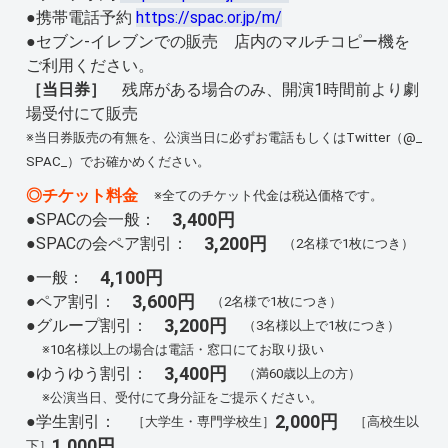
●携帯電話予約
https://spac.or.jp/m/
●セブン‐イレブンでの販売 店内のマルチコピー機を
ご利用ください。
［当日券］
残席がある場合のみ、開演1時間前より劇
場受付にて販売
※当日券販売の有無を、公演当日に必ずお電話もしくはTwitter（@_
SPAC_）でお確かめください。
◎チケット料金
※全てのチケット代金は税込価格です。
3,400円
●SPACの会一般：
3,200円
●SPACの会ペア割引：
（2名様で1枚につき）
4,100円
●一般：
3,600円
●ペア割引：
（2名様で1枚につき）
3,200円
●グループ割引：
（3名様以上で1枚につき）
※10名様以上の場合は電話・窓口にてお取り扱い
3,400円
●ゆうゆう割引：
（満60歳以上の方）
※公演当日、受付にて身分証をご提示ください。
2,000円
●学生割引：
［大学生・専門学校生］
［高校生以
1,000円
下］