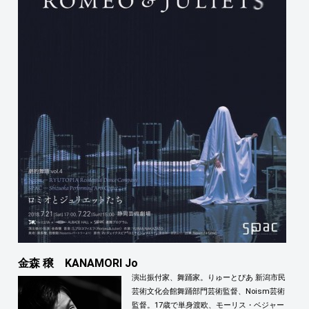
金森 穣 KANAMORI Jo
演出振付家、舞踊家。りゅーとぴあ 新潟市民
芸術文化会館舞踊部門芸術監督、Noism芸術
監督。17歳で単身渡欧、モーリス・ベジャー