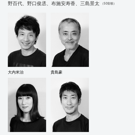
野百代、野口俊丞、布施安寿香、三島景太
（50音順）
大内米治
貴島豪