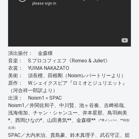
演出振付： 金森穣
音楽： S.プロコフィエフ《Romeo & Juliet》
衣裳： YUIMA NAKAZATO
美術： 須長檀、田根剛（Noismレパートリーより）
原作： W.シェイクスピア『ロミオとジュリエット』
（河合祥一郎訳より）
出演： Noism1＋SPAC
Noism1／井関佐和子、中川賢、池ヶ谷奏、吉﨑裕哉、
浅海侑加、チャン・シャンユー、井本星那、鳥羽絢美
*、西岡ひなの*、山田勇気**、金森穣**
（*準メンバー、**特別
出演）
SPAC／大内米治、貴島豪、鈴木真理子、武石守正、舘