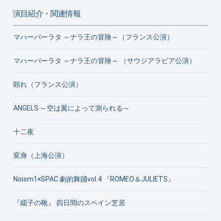
演目紹介・関連情報
マハーバーラタ ～ナラ王の冒険～（フランス公演）
マハーバーラタ ～ナラ王の冒険～ （サウジアラビア公演）
顕れ（フランス公演）
ANGELS ～空は翼によって測られる～
十二夜
変身（上海公演）
Noism1×SPAC 劇的舞踊vol.4 『ROMEO＆JULIETS』
『繻子の靴』 四日間のスペイン芝居