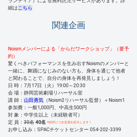
ランティア）による無料託児サービスがあります。詳
細は
こちら
関連企画
Noismメンバーによる「からだワークショップ」（要予
約）
驚くべきパフォーマンスを生み出すNoismのメンバーと
一緒に、舞踊になじみのない方も、身体を通じて他者
と関わることで、自分の身体を再発見しましょう！
日 時：7月17日（火）19:00～20:30
会 場：静岡芸術劇場リハーサル室
講 師：
山田勇気
（Noism2リハーサル監督）＋Noism1
参加費：一般1,000円、中高生500円
対 象：中学生以上（未経験者可）
定 員：
30名
40名
※好評につき定員を拡大します！
お申し込み：SPACチケットセンター 054-202-3399