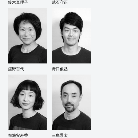
鈴木真理子
武石守正
舘野百代
野口俊丞
布施安寿香
三島景太