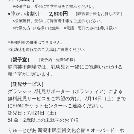
※公演当日、受付にて学生証をご提示ください。
2,800円
●障がい者割引：
［障害者手帳をお持ちの方］
※公演当日、受付にて障害者手帳をご提示ください。
※付添の方（1名様）は無料 ※電話・窓口のみのお取り扱い
※各種割引の併用はできません。
※乳幼児を連れてのご入場はご遠慮ください。
［親子室］
（要予約・先着3名様）
静岡芸術劇場では、乳幼児と一緒にご観劇いただける
親子室がございます。
［託児サービス］
グランシップ託児サポーター（ボランティア）による
無料託児サービスをご希望の方は、7月14日（土）まで
にSPACチケットセンターへご連絡ください。
託児日：7月21日（土）
対 象：2歳以上の未就学のお子様
りゅーとぴあ 新潟市民芸術文化会館 × オーバード・ホ