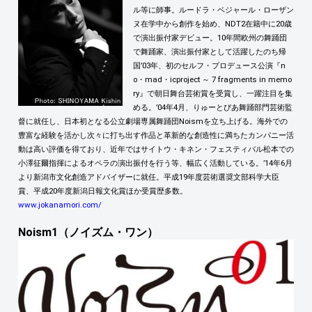
ル等に師事。ルードラ・ベジャール・ローザン
ヌ在学中から創作を始め、NDT2在籍中に20歳
で演出振付家デビュー。10年間欧州の舞踊団
で舞踊家、演出振付家として活躍したのち帰
国’03年、初のセルフ・プロデュース公演『n
o・mad・icproject ～ 7 fragments in memo
ry』で朝日舞台芸術賞を受賞し、一躍注目を集
める。’04年4月、りゅーとぴあ舞踊部門芸術監
督に就任し、日本初となる公立劇場専属舞踊団Noismを立ち上げる。海外での
豊富な経験を活かし次々に打ち出す作品と革新的な創造性に満ちたカンパニー活
動は高い評価を得ており、近年ではサイトウ・キネン・フェスティバル松本での
小澤征爾指揮によるオペラの演出振付を行う等、幅広く活動している。’14年6月
より新潟市文化創造アドバイザーに就任。平成19年度芸術選奨文部科学大臣
賞、平成20年度新潟日報文化賞ほか受賞歴多数。
www.jokanamori.com/
Noism1（ノイズム・ワン）