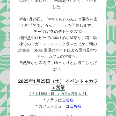
◎終了しました。ご来場ありがとうございま
した。
新春1月25日、「MMてあとろん」と園内を楽
しむ「てあとろんデー！」を開催します。
テーマは”冬のデトックス”◎
楕円堂のロビーでの本格的な呈茶や、稽古場
棟でのヨガ・ストレッチクラスのほか、朝の
読書会、SPAC俳優のガイドによる園内見学ツ
アー、カフェの営業も。
自然豊かな園内で、ゆっくりとお過ごしくだ
さい。
2025年1月25日（土） イベント＋カフ
ェ営業
【＊1月26日（日）もカフェ営業あり】
＊チラシは
こちら
＊カフェメニューは
こちら