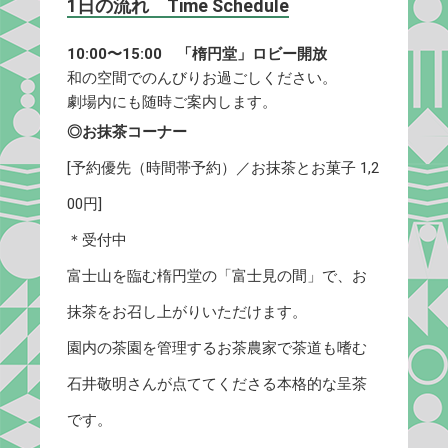
1日の流れ Time Schedule
10:00〜15:00 「楕円堂」ロビー開放
和の空間でのんびりお過ごしください。
劇場内にも随時ご案内します。
◎お抹茶コーナー
[予約優先（時間帯予約）／お抹茶とお菓子 1,2
00円]
＊受付中
富士山を臨む楕円堂の「富士見の間」で、お
抹茶をお召し上がりいただけます。
園内の茶園を管理するお茶農家で茶道も嗜む
石井敬明さんが点ててくださる本格的な呈茶
です。