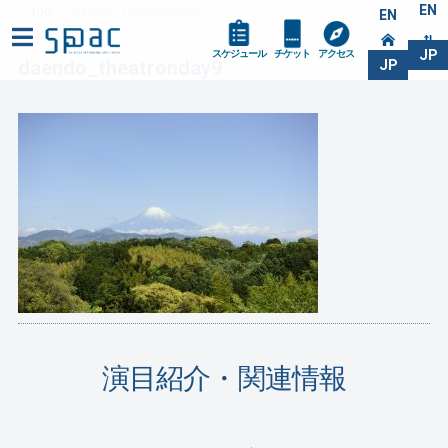
EN
top
daendo_theatronday9
EN
JP
スケジュール
チケット
アクセス
daendo_theatronday9
JP
演目紹介・関連情報