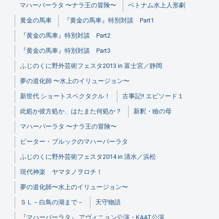
マハーバーラタ 〜ナラ王の冒険〜
ベトナム水上人形劇
黄金の馬車
『黄金の馬車』特別対談 Part1
『黄金の馬車』特別対談 Part2
『黄金の馬車』特別対談 Part3
ふじのくに野外芸術フェスタ2013 in 富士宮／静岡
夢の道化師 〜水上のイリュージョン〜
新世代 ショートスペクタクル！
古事記!! エピソード１
此処か彼方処か、はたまた何処か？
新釈・瞼の母
マハーバーラタ 〜ナラ王の冒険〜
ピーター・ブルックのマハーバーラタ
ふじのくに野外芸術フェスタ2014 in 清水／浜松
現代神楽 ヤマタノヲロチ！
夢の道化師〜水上のイリュージョン〜
ＳＬ－白鳥の湖まで－
天守物語
『マハーバーラタ』 アヴィニョン公演・KAAT公演