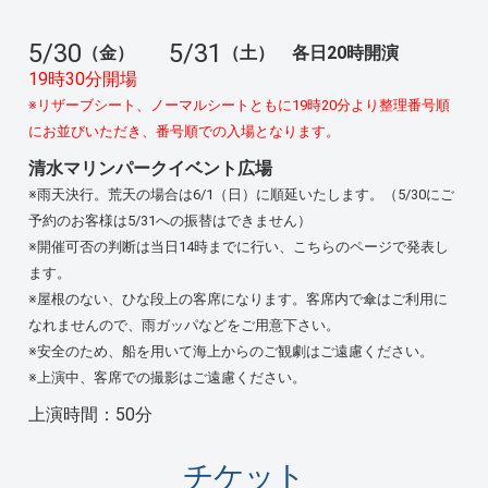
5/30
5/31
（金）
（土）
各日20時開演
19時30分開場
※リザーブシート、ノーマルシートともに19時20分より整理番号順
にお並びいただき、番号順での入場となります。
清水マリンパークイベント広場
※雨天決行。荒天の場合は6/1（日）に順延いたします。（5/30にご
予約のお客様は5/31への振替はできません）
※開催可否の判断は当日14時までに行い、こちらのページで発表し
ます。
※屋根のない、ひな段上の客席になります。客席内で傘はご利用に
なれませんので、雨ガッパなどをご用意下さい。
※安全のため、船を用いて海上からのご観劇はご遠慮ください。
※上演中、客席での撮影はご遠慮ください。
上演時間：50分
チケット