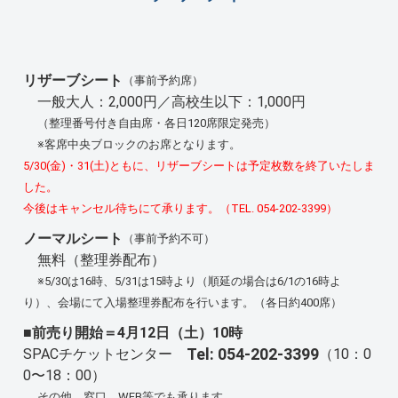
リザーブシート
（事前予約席）
一般大人：2,000円／高校生以下：1,000円
（整理番号付き自由席・各日120席限定発売）
※客席中央ブロックのお席となります。
5/30(金)・31(土)ともに、リザーブシートは予定枚数を終了いたしま
した。
今後はキャンセル待ちにて承ります。（TEL. 054-202-3399）
ノーマルシート
（事前予約不可）
無料（整理券配布）
※5/30は16時、5/31は15時より（順延の場合は6/1の16時よ
り）、会場にて入場整理券配布を行います。（各日約400席）
■前売り開始＝4月12日（土）10時
Tel: 054-202‐3399
SPACチケットセンター
（10：0
0〜18：00）
その他、窓口、WEB等でも承ります。