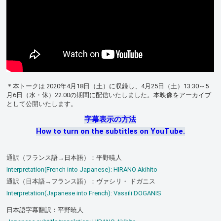
＊本トークは 2020年4月18日（土）に収録し、4月25日（土）13:30～5
月6日（水・休）22:00の期間に配信いたしました。本映像をアーカイブ
として公開いたします。
字幕表示の方法
How to turn on the subtitles on YouTube.
通訳（フランス語→日本語）：平野暁人
Interpretation(French into Japanese): HIRANO Akihito
通訳（日本語→フランス語）：ヴァシリ・ ドガニス
Interpretation(Japanese into French): Vassili DOGANIS
日本語字幕翻訳：平野暁人