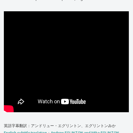
英語字幕翻訳：アンドリュー・エグリントン、エグリントンみか
English subtitle traslation：Andrew EGLINTON and Mika EGLINTON