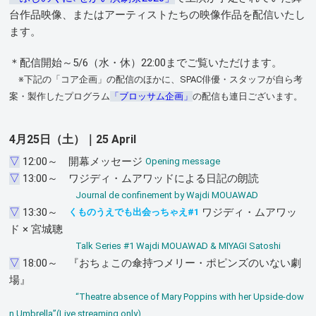
台作品映像、またはアーティストたちの映像作品を配信いたし
ます。
＊配信開始～5/6（水・休）22:00までご覧いただけます。
※下記の「コア企画」の配信のほかに、SPAC俳優・スタッフが自ら考
案・製作したプログラム
「ブロッサム企画」
の配信も連日ございます。
4月25日（土）｜25 April
▽
12:00～ 開幕メッセージ
Opening message
▽
13:00～ ワジディ・ムアワッドによる日記の朗読
Journal de confinement by Wajdi MOUAWAD
▽
13:30～
ワジディ・ムアワッ
くものうえでも出会っちゃえ#1
ド × 宮城聰
Talk Series #1 Wajdi MOUAWAD & MIYAGI Satoshi
▽
18:00～ 『おちょこの傘持つメリー・ポピンズのいない劇
場』
“Theatre absence of Mary Poppins with her Upside-dow
n Umbrella”(Live streaming only)