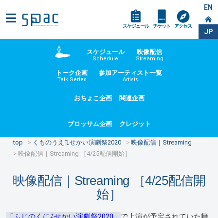
EN
スケジュール
チケット
アクセス
JP
スケジュール
映像配信
Schedule
Streaming
トーク企画
参加アーティスト一覧
Talk Series
Artists
おちょこ企画
関連企画
ブロッサム企画
クレジット
top
くものうえ⇅せかい演劇祭2020
映像配信｜Streaming
映像配信｜Streaming ［4/25配信開始］
映像配信｜Streaming ［4/25配信開
始］
「ふじのくに⇄せかい演劇祭2020」
で上演が予定されていた舞