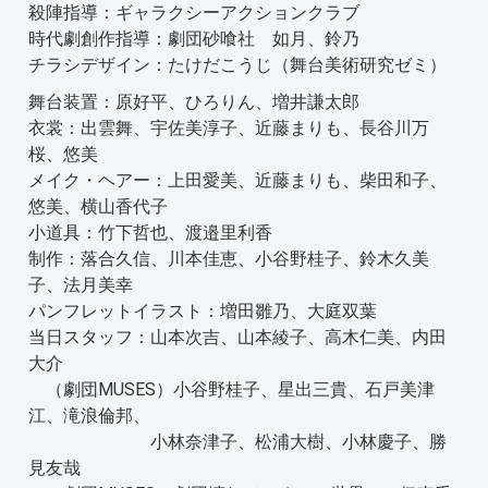
殺陣指導：ギャラクシーアクションクラブ
時代劇創作指導：劇団砂喰社 如月、鈴乃
チラシデザイン：たけだこうじ（舞台美術研究ゼミ）
舞台装置：原好平、ひろりん、増井謙太郎
衣裳：出雲舞、宇佐美淳子、近藤まりも、長谷川万
桜、悠美
メイク・ヘアー：上田愛美、近藤まりも、柴田和子、
悠美、横山香代子
小道具：竹下哲也、渡邉里利香
制作：落合久信、川本佳恵、小谷野桂子、鈴木久美
子、法月美幸
パンフレットイラスト：増田雛乃、大庭双葉
当日スタッフ：山本次吉、山本綾子、高木仁美、内田
大介
（劇団MUSES）小谷野桂子、星出三貴、石戸美津
江、滝浪倫邦、
小林奈津子、松浦大樹、小林慶子、勝
見友哉