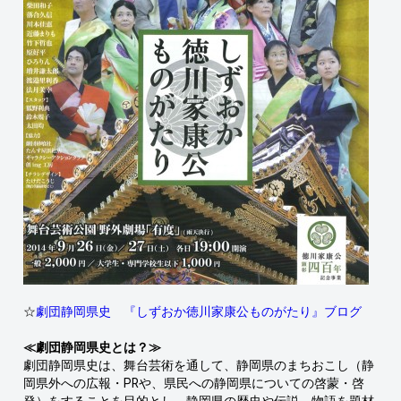
☆
劇団静岡県史 『しずおか徳川家康公ものがたり』ブログ
≪劇団静岡県史とは？≫
劇団静岡県史は、舞台芸術を通して、静岡県のまちおこし（静
岡県外への広報・PRや、県民への静岡県についての啓蒙・啓