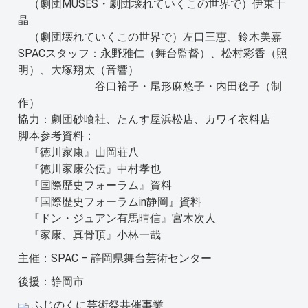
（劇団MUSES・劇団壊れていくこの世界で）伊東千
晶
（劇団壊れていくこの世界で）左口三恵、鈴木美嘉
SPACスタッフ：永野雅仁（舞台監督）、松村彩香（照
明）、大塚翔太（音響）
谷口裕子・尾形麻悠子・内田稔子（制
作）
協力：劇団砂喰社、たんす屋浜松店、カワイ衣料店
脚本参考資料：
『徳川家康』山岡荘八
『徳川家康公伝』中村孝也
『国際歴史フォーラム』資料
『国際歴史フォーラムin静岡』資料
『ドン・ジュアン有馬晴信』宮木次人
『家康、真骨頂』小林一哉
主催：SPAC – 静岡県舞台芸術センター
後援：静岡市
ふじのくに芸術祭共催事業