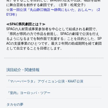
発）をすることを目的とし、静岡県の歴史や伝説、物語を題材
に舞台芸術を創作する劇団です。（主宰：松尾交子）
☆
第一回公演『丸山静江物語 〜静岡にもいた、おしん〜』（2
013年）
≪SPAC県民劇団とは？≫
SPACの人材育成事業参加者を中心として結成される劇団で、
「県民が県民の力で作品を創造し、SPACの劇場で公演を行え
るようになるまでを制作面で支援する」ことを目的とした、SP
ACの支援事業のひとつです。最大２年間の助成期間を経て劇団
として自立することを目標とします。
演目紹介・関連情報
『マハーバーラタ』 アヴィニョン公演・KAAT公演
『室内』ヨーロッパ・ツアー
タカセの夢