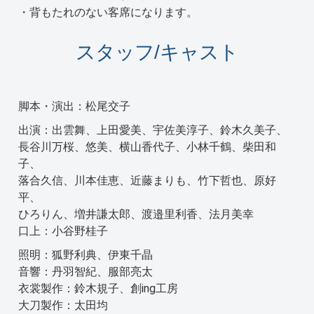
・背もたれのない客席になります。
スタッフ/キャスト
脚本・演出：松尾交子
出演：出雲舞、上田愛美、宇佐美淳子、鈴木久美子、
長谷川万桜、悠美、横山香代子、小林千鶴、柴田和
子、
落合久信、川本佳恵、近藤まりも、竹下哲也、原好
平、
ひろりん、増井謙太郎、渡邉里利香、法月美幸
口上：小谷野桂子
照明：狐野利典、伊東千晶
音響：丹羽智紀、服部亮太
衣裳製作：鈴木規子、創ing工房
大刀製作：太田均