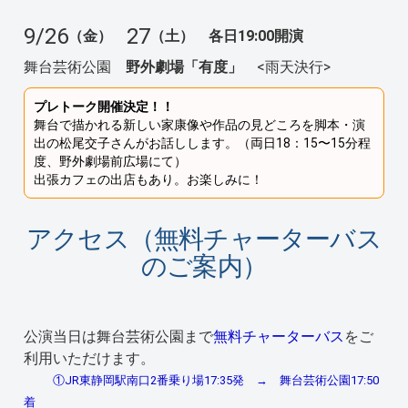
9/26
27
（金）
（土） 各日19:00開演
舞台芸術公園
野外劇場「有度」
<雨天決行>
プレトーク開催決定！！
舞台で描かれる新しい家康像や作品の見どころを脚本・演
出の松尾交子さんがお話しします。（両日18：15〜15分程
度、野外劇場前広場にて）
出張カフェの出店もあり。お楽しみに！
アクセス（無料チャーターバス
のご案内）
公演当日は舞台芸術公園まで
無料チャーターバス
をご
利用いただけます。
①JR東静岡駅南口2番乗り場17:35発 → 舞台芸術公園17:50
着