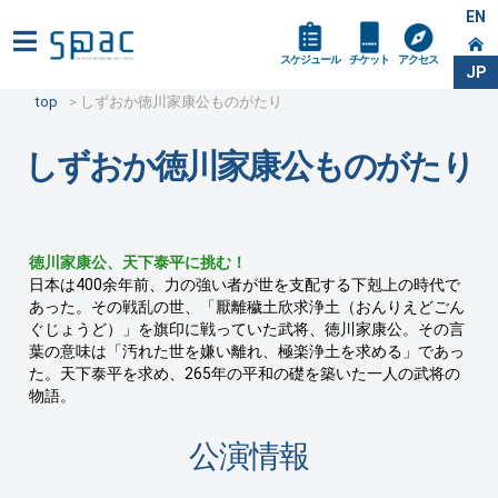
EN
スケジュール
チケット
アクセス
JP
top
しずおか徳川家康公ものがたり
しずおか徳川家康公ものがたり
徳川家康公、天下泰平に挑む！
日本は400余年前、力の強い者が世を支配する下剋上の時代で
あった。その戦乱の世、「厭離穢土欣求浄土（おんりえどごん
ぐじょうど）」を旗印に戦っていた武将、徳川家康公。その言
葉の意味は「汚れた世を嫌い離れ、極楽浄土を求める」であっ
た。天下泰平を求め、265年の平和の礎を築いた一人の武将の
物語。
公演情報