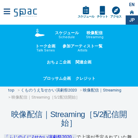
EN
スケジュール
チケット
アクセス
JP
スケジュール
映像配信
Schedule
Streaming
トーク企画
参加アーティスト一覧
Talk Series
Artists
おちょこ企画
関連企画
ブロッサム企画
クレジット
top
くものうえ⇅せかい演劇祭2020
映像配信｜Streaming
映像配信｜Streaming［5/2配信開始］
映像配信｜Streaming［5/2配信開
始］
「ふじのくに⇄せかい演劇祭2020」
で上演が予定されていた舞