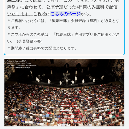
劇三昧」
にて配信しており、この「くものうえ⇅せかい演
劇祭」に合わせて、公演予定だった
4日間のみ無料で配信
いたします。
ご視聴は
こちらのページ
から。
＊ご視聴いただくには、「観劇三昧」会員登録（無料）が必要とな
ります。
＊スマホからのご視聴は、「観劇三昧」専用アプリをご使用くださ
い。（会員登録不要）
＊期間終了後は有料での配信となります。