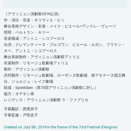
（アヴィニョン演劇祭2019公演）
作・演出・音楽：オリヴィエ・ピィ
舞台美術デザイン・衣裳・メイク：ピエール=アンドレ・ヴェーツ
照明：ベルトラン・キリー
音楽構成：アントニ・シコプーロス
出演：クレマンティーヌ・ブルゴワン、ピエール・ルボン、フラナン・
オベ、アントニ・シコプーロス
舞台美術制作：アヴィニョン演劇祭アトリエ
衣裳制作：リモージュ歌劇場アトリエ
製作：アヴィニョン演劇祭
共同製作：リモージュ歌劇場、ローザンヌ歌劇場、南アキテーヌ国立舞
台、ジョルジュ・レイグ劇場
助成：Spedidam（第73回アヴィニョン演劇祭に対し）
協力：オデオン座
レジデンス：アヴィニョン演劇祭 ラ・ファブリカ
字幕翻訳：西尾祥子
字幕監修：戸田史子
Created on July 5th, 2019 in the frame of the 73rd Festival d’Avignon