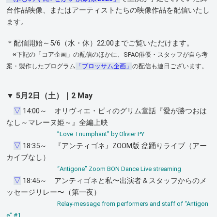
台作品映像、またはアーティストたちの映像作品を配信いたし
ます。
＊配信開始～5/6（水・休）22:00までご覧いただけます。
※下記の「コア企画」の配信のほかに、SPAC俳優・スタッフが自ら考
案・製作したプログラム
「ブロッサム企画」
の配信も連日ございます。
▼
5月2日（土）｜2 May
▽
14:00～ オリヴィエ・ピィのグリム童話『愛が勝つおは
なし～マレーヌ姫～』全編上映
”Love Triumphant” by Olivier PY
▽
18:35～ 『アンティゴネ』ZOOM版 盆踊りライブ（アー
カイブなし）
“Antigone” Zoom BON Dance Live streaming
▽
18:45～ アンティゴネと私〜出演者＆スタッフからのメ
ッセージリレー〜（第一夜）
Relay-message from performers and staff of “Antigon
e” #1