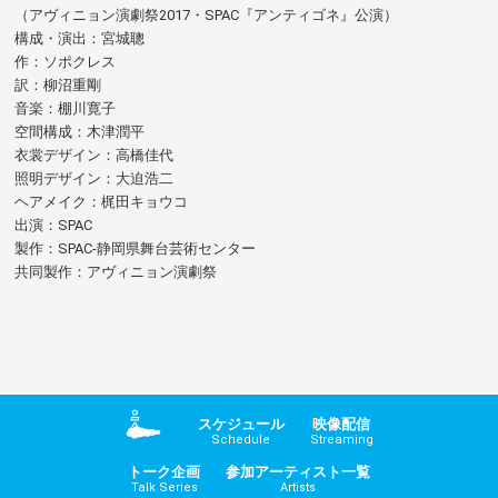
（アヴィニョン演劇祭2017・SPAC『アンティゴネ』公演）
構成・演出：宮城聰
作：ソポクレス
訳：柳沼重剛
音楽：棚川寛子
空間構成：木津潤平
衣裳デザイン：高橋佳代
照明デザイン：大迫浩二
ヘアメイク：梶田キョウコ
出演：SPAC
製作：SPAC‐静岡県舞台芸術センター
共同製作：アヴィニョン演劇祭
スケジュール
映像配信
Schedule
Streaming
トーク企画
参加アーティスト一覧
Talk Series
Artists