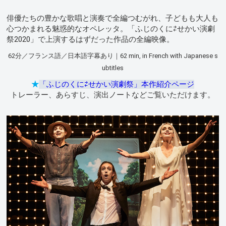
俳優たちの豊かな歌唱と演奏で全編つむがれ、子どもも大人も
心つかまれる魅惑的なオペレッタ。「ふじのくに⇄せかい演劇
祭2020」で上演するはずだった作品の全編映像。
62分／フランス語／日本語字幕あり｜62 min, in French with Japanese s
ubtitles
★
「ふじのくに⇄せかい演劇祭」本作紹介ページ
トレーラー、あらすじ、演出ノートなどご覧いただけます。