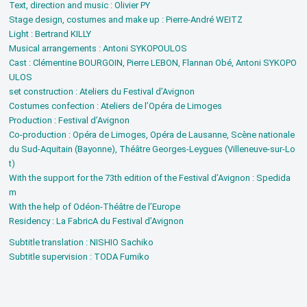
Text, direction and music : Olivier PY
Stage design, costumes and make up : Pierre-André WEITZ
Light : Bertrand KILLY
Musical arrangements : Antoni SYKOPOULOS
Cast : Clémentine BOURGOIN, Pierre LEBON, Flannan Obé, Antoni SYKOPO
ULOS
set construction : Ateliers du Festival d’Avignon
Costumes confection : Ateliers de l’Opéra de Limoges
Production : Festival d’Avignon
Co-production : Opéra de Limoges, Opéra de Lausanne, Scène nationale
du Sud-Aquitain (Bayonne), Théâtre Georges-Leygues (Villeneuve-sur-Lo
t)
With the support for the 73th edition of the Festival d’Avignon : Spedida
m
With the help of Odéon-Théâtre de l’Europe
Residency : La FabricA du Festival d’Avignon
Subtitle translation : NISHIO Sachiko
Subtitle supervision : TODA Fumiko