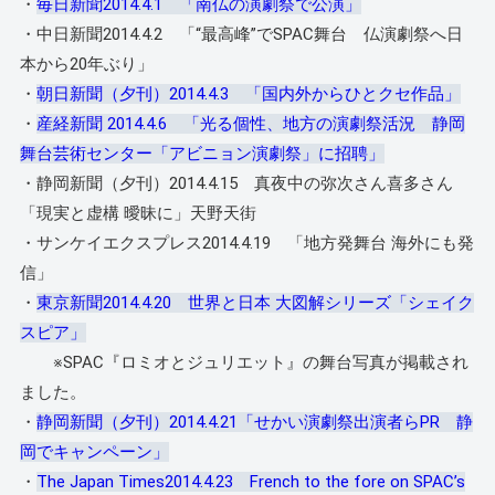
・
毎日新聞2014.4.1 「南仏の演劇祭で公演」
・中日新聞2014.4.2 「“最高峰”でSPAC舞台 仏演劇祭へ日
本から20年ぶり」
・
朝日新聞（夕刊）2014.4.3 「国内外からひとクセ作品」
・
産経新聞 2014.4.6 「光る個性、地方の演劇祭活況 静岡
舞台芸術センター「アビニョン演劇祭」に招聘」
・静岡新聞（夕刊）2014.4.15 真夜中の弥次さん喜多さん
「現実と虚構 曖昧に」天野天街
・サンケイエクスプレス2014.4.19 「地方発舞台 海外にも発
信」
・
東京新聞2014.4.20 世界と日本 大図解シリーズ「シェイク
スピア」
※SPAC『ロミオとジュリエット』の舞台写真が掲載され
ました。
・
静岡新聞（夕刊）2014.4.21「せかい演劇祭出演者らPR 静
岡でキャンペーン」
・
The Japan Times2014.4.23 French to the fore on SPAC’s