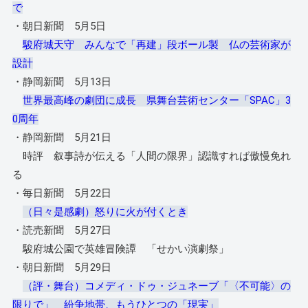
で
・朝日新聞 5月5日
駿府城天守 みんなで「再建」段ボール製 仏の芸術家が
設計
・静岡新聞 5月13日
世界最高峰の劇団に成長 県舞台芸術センター「SPAC」3
0周年
・静岡新聞 5月21日
時評 叙事詩が伝える「人間の限界」認識すれば傲慢免れ
る
・毎日新聞 5月22日
（日々是感劇）怒りに火が付くとき
・読売新聞 5月27日
駿府城公園で英雄冒険譚 「せかい演劇祭」
・朝日新聞 5月29日
（評・舞台）コメディ・ドゥ・ジュネーブ「〈不可能〉の
限りで」 紛争地帯、もうひとつの「現実」