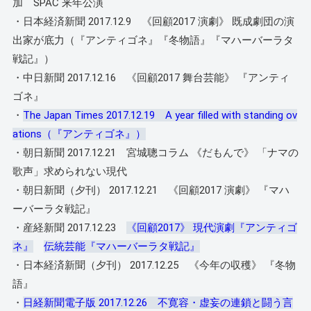
加 SPAC 来年公演
・日本経済新聞 2017.12.9 《回顧2017 演劇》 既成劇団の演
出家が底力（『アンティゴネ』『冬物語』『マハーバーラタ
戦記』）
・中日新聞 2017.12.16 《回顧2017 舞台芸能》 『アンティ
ゴネ』
・
The Japan Times 2017.12.19 A year filled with standing ov
ations（『アンティゴネ』）
・朝日新聞 2017.12.21 宮城聰コラム 《だもんで》 「ナマの
歌声」求められない現代
・朝日新聞（夕刊） 2017.12.21 《回顧2017 演劇》 『マハ
ーバーラタ戦記』
・産経新聞 2017.12.23
《回顧2017》 現代演劇『アンティゴ
ネ』
伝統芸能『マハーバーラタ戦記』
・日本経済新聞（夕刊） 2017.12.25 《今年の収穫》 『冬物
語』
・
日経新聞電子版 2017.12.26 不寛容・虚妄の連鎖と闘う言