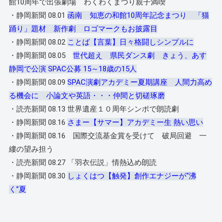
館10周年で出張劇場 わくわくまつり親子満喫
・静岡新聞 08.01
函南 知恵の和館10周年記念まつり 「猫
踊り」題材 新作劇 ロゴマークもお披露目
・静岡新聞 08.02
ことば【言葉】日々格闘しシンプルに
・静岡新聞 08.05
世代超え 県民ダンス劇 きょう、あす
静岡で公演 SPAC公募 15～18歳の15人
・静岡新聞 08.09
SPAC演劇アカデミー夏期講座 人間力高め
る機会に 小論文や英語・・・仲間と切磋琢磨
・読売新聞 08.13 世界遺産１０周年シンポで朗読劇
・静岡新聞 08.16
さまー【サマー】アカデミー生 熱い思い
・静岡新聞 08.16 国際交流基金賞を受けて 破局回避 一
縷の望み担う
・読売新聞 08.27 「羽衣伝説」情熱込め朗読
・静岡新聞 08.30
しょくはつ【触発】創作エナジーが“沸
く”夏