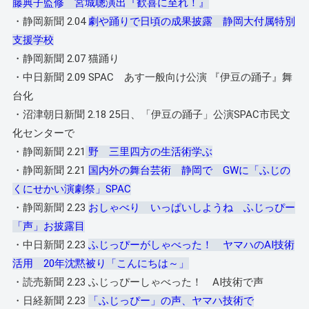
藤典子監修 宮城聰演出『歓喜に至れ！』
・静岡新聞 2.04
劇や踊りで日頃の成果披露 静岡大付属特別
支援学校
・静岡新聞 2.07 猫踊り
・中日新聞 2.09 SPAC あす一般向け公演 『伊豆の踊子』舞
台化
・沼津朝日新聞 2.18 25日、「伊豆の踊子」公演SPAC市民文
化センターで
・静岡新聞 2.21
野 三里四方の生活術学ぶ
・静岡新聞 2.21
国内外の舞台芸術 静岡で GWに「ふじの
くにせかい演劇祭」SPAC
・静岡新聞 2.23
おしゃべり いっぱいしようね ふじっぴー
「声」お披露目
・中日新聞 2.23
ふじっぴーがしゃべった！ ヤマハのAI技術
活用 20年沈黙被り「こんにちは～」
・読売新聞 2.23 ふじっぴーしゃべった！ AI技術で声
・日経新聞 2.23
「ふじっぴー」の声、ヤマハ技術で