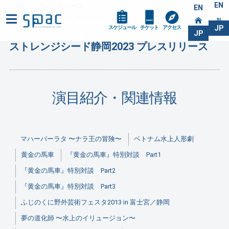
EN
top
プレスリリース
EN
ストレンジシード静岡2023 プレスリリース
JP
スケジュール
チケット
アクセス
JP
ストレンジシード静岡2023 プレスリリース
演目紹介・関連情報
マハーバーラタ 〜ナラ王の冒険〜
ベトナム水上人形劇
黄金の馬車
『黄金の馬車』特別対談 Part1
『黄金の馬車』特別対談 Part2
『黄金の馬車』特別対談 Part3
ふじのくに野外芸術フェスタ2013 in 富士宮／静岡
夢の道化師 〜水上のイリュージョン〜