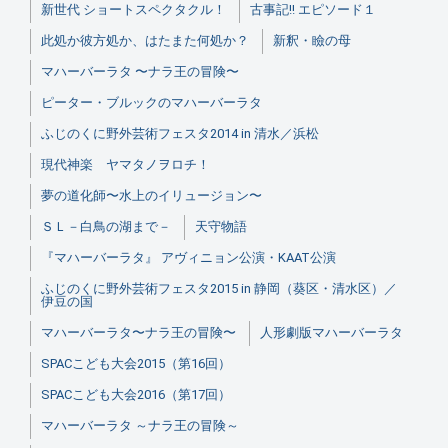
新世代 ショートスペクタクル！
古事記!! エピソード１
此処か彼方処か、はたまた何処か？
新釈・瞼の母
マハーバーラタ 〜ナラ王の冒険〜
ピーター・ブルックのマハーバーラタ
ふじのくに野外芸術フェスタ2014 in 清水／浜松
現代神楽 ヤマタノヲロチ！
夢の道化師〜水上のイリュージョン〜
ＳＬ－白鳥の湖まで－
天守物語
『マハーバーラタ』 アヴィニョン公演・KAAT公演
ふじのくに野外芸術フェスタ2015 in 静岡（葵区・清水区）／
伊豆の国
マハーバーラタ〜ナラ王の冒険〜
人形劇版マハーバーラタ
SPACこども大会2015（第16回）
SPACこども大会2016（第17回）
マハーバーラタ ～ナラ王の冒険～