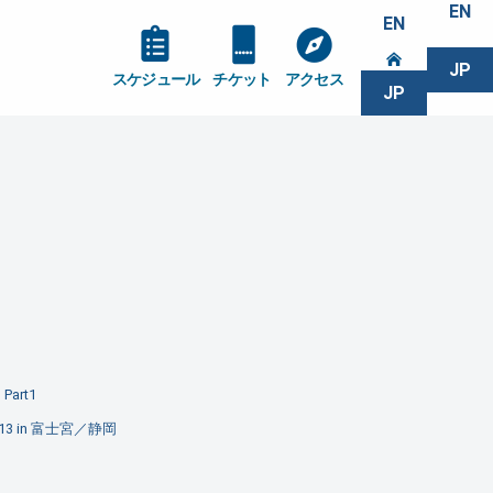
EN
EN
JP
スケジュール
チケット
アクセス
JP
art1
 in 富士宮／静岡