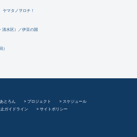
 ヤマタノヲロチ！
区・清水区）／伊豆の国
8回）
てあとろん
プロジェクト
スケジュール
防止ガイドライン
サイトポリシー