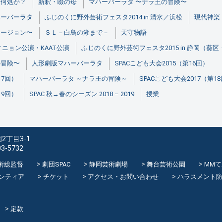
た何処か？
新釈・瞼の母
マハーバーラタ 〜ナラ王の冒険〜
ハーバーラタ
ふじのくに野外芸術フェスタ2014 in 清水／浜松
現代神楽
ュージョン〜
ＳＬ－白鳥の湖まで－
天守物語
ニョン公演・KAAT公演
ふじのくに野外芸術フェスタ2015 in 静岡（葵
の冒険〜
人形劇版マハーバーラタ
SPACこども大会2015（第16回）
17回）
マハーバーラタ ～ナラ王の冒険～
SPACこども大会2017（第1
19回）
SPAC 秋→春のシーズン 2018 – 2019
授業
2丁目3-1
03-5732
術総監督
劇団SPAC
静岡芸術劇場
舞台芸術公園
MM
ンティア
チケット
アクセス・お問い合わせ
ハラスメント
定款