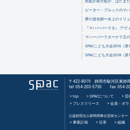
此処か彼方処か、はたま
ピーター・ブルックのマ
夢の道化師〜水上のイリ
『マハーバーラタ』 アヴィ
マハーバーラタ〜ナラ王
SPACこども大会2016（第
SPACこども大会2018（第
〒422-8019 静岡市駿河区東静岡
tel: 054-203-5730 fax: 054-2
top
SPACについて
芸
プレスリリース
会員・ボラ
公益財団法人静岡県舞台芸術センター
事業計画
沿革
組織