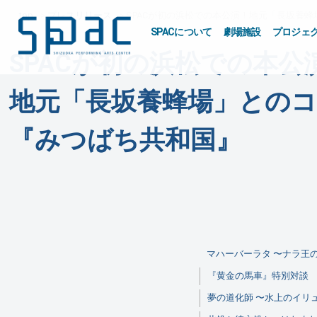
top
プレスリリース
SPACが初の浜松での本公演！
地元「長坂養蜂
SPACについて
劇場施設
プロジェ
SPACが初の浜松での本公
地元「長坂養蜂場」との
『みつばち共和国』
マハーバーラタ 〜ナラ王
『黄金の馬車』特別対談 Pa
夢の道化師 〜水上のイリ