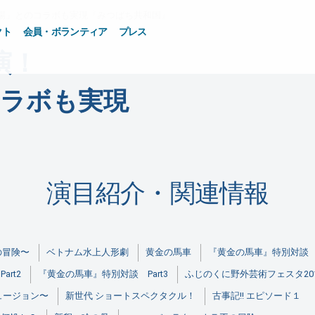
場」とのコラボも実現
『みつばち共和国』
クト
会員・ボランティア
プレス
演！
コラボも実現
演目紹介・関連情報
の冒険〜
ベトナム水上人形劇
黄金の馬車
『黄金の馬車』特別対談 P
rt2
『黄金の馬車』特別対談 Part3
ふじのくに野外芸術フェスタ2013
ュージョン〜
新世代 ショートスペクタクル！
古事記!! エピソード１