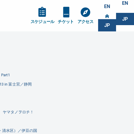
EN
EN
JP
スケジュール
チケット
アクセス
JP
art1
 in 富士宮／静岡
 ヤマタノヲロチ！
区・清水区）／伊豆の国