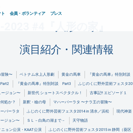
家』
クト
会員・ボランティア
プレス
-2023 #4『人形の家』
演目紹介・関連情報
の冒険〜
ベトナム水上人形劇
黄金の馬車
『黄金の馬車』特別対談 P
rt2
『黄金の馬車』特別対談 Part3
ふじのくに野外芸術フェスタ2013
ュージョン〜
新世代 ショートスペクタクル！
古事記!! エピソード１
た何処か？
新釈・瞼の母
マハーバーラタ 〜ナラ王の冒険〜
ハーバーラタ
ふじのくに野外芸術フェスタ2014 in 清水／浜松
現代神楽
ュージョン〜
ＳＬ－白鳥の湖まで－
天守物語
ニョン公演・KAAT公演
ふじのくに野外芸術フェスタ2015 in 静岡（葵