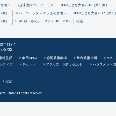
の冒険〜
人形劇版マハーバーラタ
SPACこども大会2015（第16回）
17回）
マハーバーラタ ～ナラ王の冒険～
SPACこども大会2017（第1
19回）
SPAC 秋→春のシーズン 2018 – 2019
授業
2丁目3-1
03-5732
術総監督
劇団SPAC
静岡芸術劇場
舞台芸術公園
MM
ンティア
チケット
アクセス・お問い合わせ
ハラスメント
定款
rts Center All rights reserved.