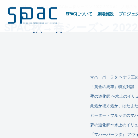
top
プレスリリース
SPAC秋→春シーズン 2022-2023 #4『人形の
SPACについて
劇場施設
プロジェ
SPAC秋→春シーズン 2022
マハーバーラタ 〜ナラ王
『黄金の馬車』特別対談 Pa
夢の道化師 〜水上のイリ
此処か彼方処か、はたま
ピーター・ブルックのマ
夢の道化師〜水上のイリ
『マハーバーラタ』 アヴィ