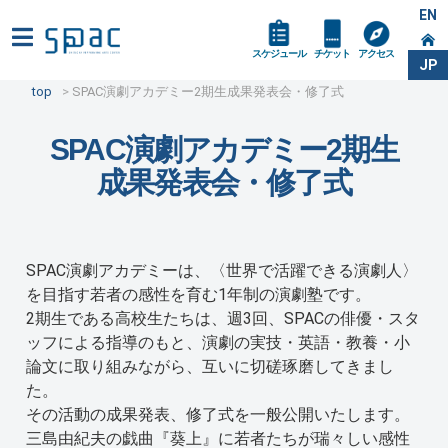
EN
スケジュール
チケット
アクセス
JP
top
SPAC演劇アカデミー2期生
成果発表会・修了式
SPAC演劇アカデミー2期生
成果発表会・修了式
SPAC演劇アカデミーは、〈世界で活躍できる演劇人〉
を目指す若者の感性を育む1年制の演劇塾です。
2期生である高校生たちは、週3回、SPACの俳優・スタ
ッフによる指導のもと、演劇の実技・英語・教養・小
論文に取り組みながら、互いに切磋琢磨してきまし
た。
その活動の成果発表、修了式を一般公開いたします。
三島由紀夫の戯曲『葵上』に若者たちが瑞々しい感性