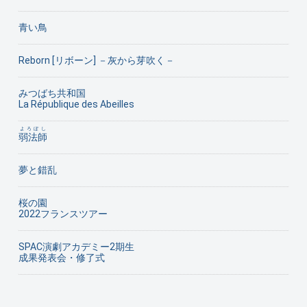
青い鳥
Reborn [リボーン] －灰から芽吹く－
みつばち共和国
La République des Abeilles
よろぼし
弱法師
夢と錯乱
桜の園
2022フランスツアー
SPAC演劇アカデミー2期生
成果発表会・修了式