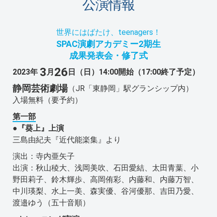
公演情報
世界にはばたけ、teenagers！
SPAC演劇アカデミー2期生
成果発表会・修了式
3
26
2023年
月
日（日）14:00開始（17:00終了予定）
静岡芸術劇場
（JR「東静岡」駅グランシップ内）
入場無料（要予約）
第一部
●『葵上』上演
三島由紀夫『近代能楽集』より
演出：寺内亜矢子
出演：秋山稜大、浅岡美吹、石田愛結、太田青葉、小
野田莉子、鈴木輝歩、高岡侑彩、内藤和、内藤万智、
中川瑛梨、水上一美、森実優、谷河優那、吉田乃愛、
渡邉ゆう（五十音順）