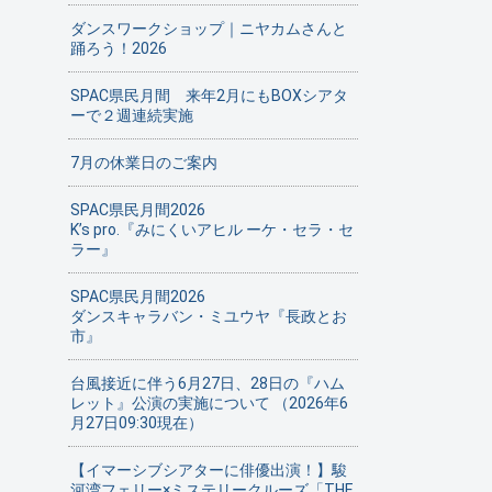
ダンスワークショップ｜ニヤカムさんと
踊ろう！2026
SPAC県民月間 来年2月にもBOXシアタ
ーで２週連続実施
7月の休業日のご案内
SPAC県民月間2026
K’s pro.『みにくいアヒル ーケ・セラ・セ
ラー』
SPAC県民月間2026
ダンスキャラバン・ミユウヤ『長政とお
市』
台風接近に伴う6月27日、28日の『ハム
レット』公演の実施について （2026年6
月27日09:30現在）
【イマーシブシアターに俳優出演！】駿
河湾フェリー×ミステリークルーズ「THE