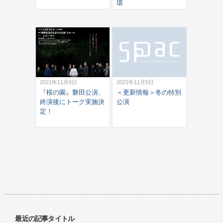
環
2021年11月6日
2021年11月5日
『桜の園』磐田公演、
＜更新情報＞冬の特別
終演後にトーク実施決
公演
定！
最近の記事タイトル