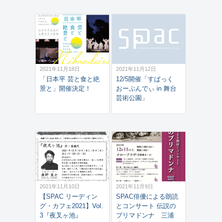
2021年11月18日
2021年11月12日
「日本平 芸と食と絶
12/5開催「すぱっく
景と」開催決定！
おーぷんでぃ in 舞台
芸術公園」
2021年11月10日
2021年11月9日
【SPAC リーディン
SPAC俳優による朗読
グ・カフェ2021】Vol.
とコンサート 伝説の
3『夜叉ヶ池』
プリマドンナ 三浦