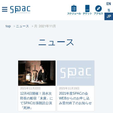
EN
スケジュール
チケット
アクセス
JP
top
ニュース
月:
2021年11月
ニュース
2021年11月22日
2021年11月19日
12月4日開催！清水次
2021年度SPACの会
郎長の船宿「末廣」に
WEBからのお申し込
てSPAC出張朗読公演
み受付終了のお知らせ
『死神』