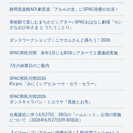
静岡音楽館AOI 劇音楽「アルルの女」にSPAC俳優が出演！
美術館で楽しむまちかどシアター♪ SPACおはなし劇場『ちい
さなおひめさま と うたうことり』
ダンスワークショップ｜ニヤカムさんと踊ろう！2026
SPAC県民月間 来年2月にもBOXシアターで２週連続実施
7月の休業日のご案内
SPAC県民月間2026
K’s pro.『みにくいアヒル ーケ・セラ・セラー』
SPAC県民月間2026
ダンスキャラバン・ミユウヤ『長政とお市』
台風接近に伴う6月27日、28日の『ハムレット』公演の実施
について （2026年6月27日09:30現在）
【イマーシブシアターに俳優出演！】駿河湾フェリー×ミス