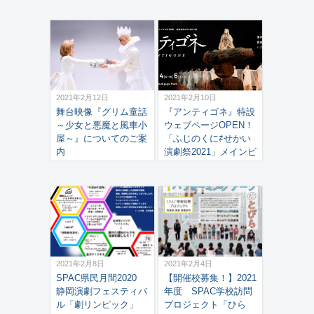
2021年2月12日
2021年2月10日
舞台映像『グリム童話
『アンティゴネ』特設
～少女と悪魔と風車小
ウェブページOPEN！
屋～』についてのご案
「ふじのくに⇄せかい
内
演劇祭2021」メインビ
ジュアル解禁＆会期発
表！
2021年2月8日
2021年2月4日
SPAC県民月間2020
【開催校募集！】2021
静岡演劇フェスティバ
年度 SPAC学校訪問
ル「劇リンピック」
プロジェクト「ひら