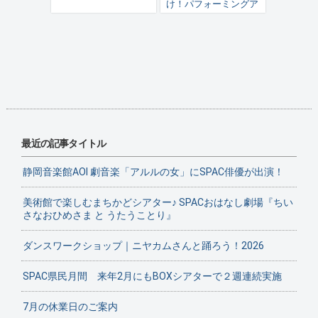
け！パフォーミングア
ーツのとびら」
最近の記事タイトル
静岡音楽館AOI 劇音楽「アルルの女」にSPAC俳優が出演！
美術館で楽しむまちかどシアター♪ SPACおはなし劇場『ちい
さなおひめさま と うたうことり』
ダンスワークショップ｜ニヤカムさんと踊ろう！2026
SPAC県民月間 来年2月にもBOXシアターで２週連続実施
7月の休業日のご案内