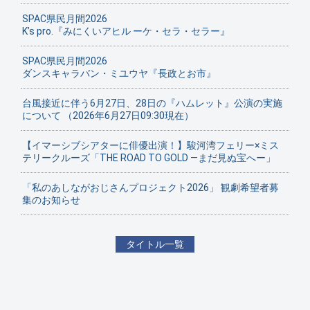
SPAC県民月間2026
K’s pro.『みにくいアヒル ーケ・セラ・セラー』
SPAC県民月間2026
ダンスキャラバン・ミユウヤ『長政とお市』
台風接近に伴う6月27日、28日の『ハムレット』公演の実施
について （2026年6月27日09:30現在）
【イマーシブシアターに俳優出演！】駿河湾フェリー×ミス
テリークルーズ「THE ROAD TO GOLD ―まだ見ぬ宝へー」
「私のあしながおじさんプロジェクト2026」 観劇希望者募
集のお知らせ
タイトル一覧