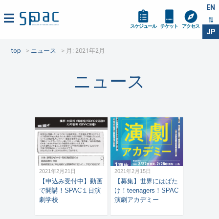
EN
スケジュール
チケット
アクセス
JP
top
ニュース
月:
2021年2月
ニュース
2021年2月21日
2021年2月15日
【申込み受付中】動画
【募集】世界にはばた
で開講！SPAC１日演
け！teenagers！SPAC
劇学校
演劇アカデミー