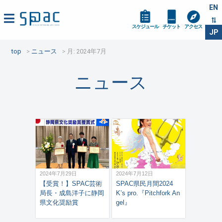
EN
スケジュール
チケット
アクセス
JP
top
ニュース
月:
2024年7月
ニュース
2024年7月29日
2024年7月12日
【受賞！】SPAC芸術
SPAC県民月間2024
局長・成島洋子に静岡
K’s pro.『Pitchfork An
県文化奨励賞
gel』