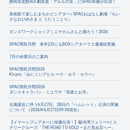
静岡音楽館AOI 劇音楽「アルルの女」にSPAC俳優が出演！
美術館で楽しむまちかどシアター♪ SPACおはなし劇場『ちい
さなおひめさま と うたうことり』
ダンスワークショップ｜ニヤカムさんと踊ろう！2026
SPAC県民月間 来年2月にもBOXシアターで２週連続実施
7月の休業日のご案内
SPAC県民月間2026
K’s pro.『みにくいアヒル ーケ・セラ・セラー』
SPAC県民月間2026
ダンスキャラバン・ミユウヤ『長政とお市』
台風接近に伴う6月27日、28日の『ハムレット』公演の実施
について （2026年6月27日09:30現在）
【イマーシブシアターに俳優出演！】駿河湾フェリー×ミス
テリークルーズ「THE ROAD TO GOLD ―まだ見ぬ宝へー」