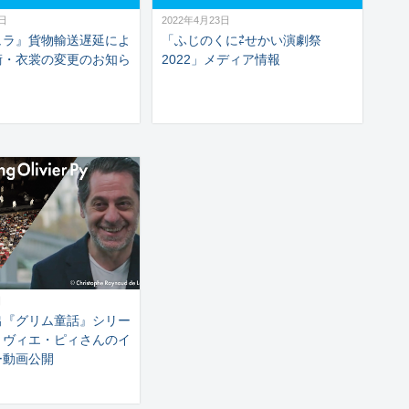
4日
2022年4月23日
ュラ』貨物輸送遅延によ
「ふじのくに⇄せかい演劇祭
術・衣裳の変更のお知ら
2022」メディア情報
日
出『グリム童話』シリー
リヴィエ・ピィさんのイ
ー動画公開