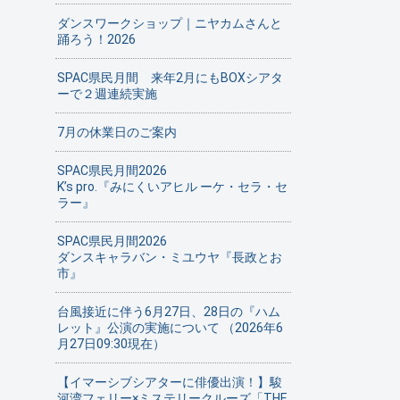
ダンスワークショップ｜ニヤカムさんと
踊ろう！2026
SPAC県民月間 来年2月にもBOXシアタ
ーで２週連続実施
7月の休業日のご案内
SPAC県民月間2026
K’s pro.『みにくいアヒル ーケ・セラ・セ
ラー』
SPAC県民月間2026
ダンスキャラバン・ミユウヤ『長政とお
市』
台風接近に伴う6月27日、28日の『ハム
レット』公演の実施について （2026年6
月27日09:30現在）
【イマーシブシアターに俳優出演！】駿
河湾フェリー×ミステリークルーズ「THE