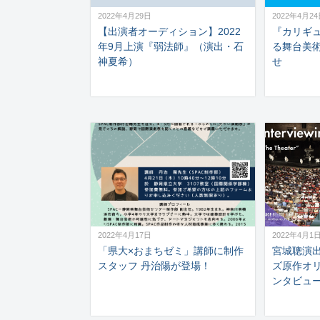
2022年4月29日
2022年4月2
【出演者オーディション】2022
『カリギ
年9月上演『弱法師』（演出・石
る舞台美
神夏希）
せ
2022年4月17日
2022年4月1
「県大×おまちゼミ」講師に制作
宮城聰演
スタッフ 丹治陽が登場！
ズ原作オ
ンタビュ