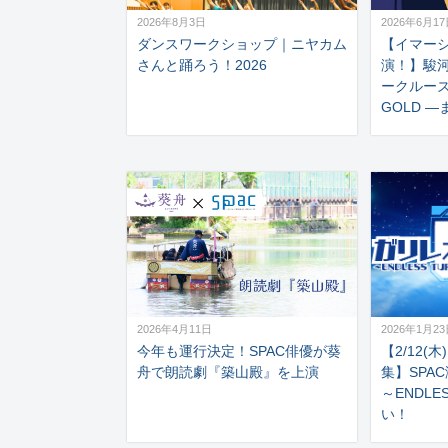
2026年8月3日
2026年6月1
ダンスワークショップ｜ニヤカム
【イマー
さんと踊ろう！2026
演！】駿
ークルーズ「
GOLD 
2026年4月11日
2026年1月2
今年も運行決定！SPAC俳優が葵
【2/12(木
舟で朗読劇『築山殿』を上演
集】SPA
～ENDLE
い！