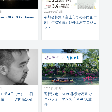
9日
2025年10月2日
TOKAIDO’s Dream
参加者募集！富士市での市民創作
劇『竹取物語』野外上演プロジェ
クト
3日
2025年4月19日
10月4日（土）・5日
運行決定！SPAC俳優が葵舟でミ
演後、トーク開催決定！
ニパフォーマンス「SPAC天竺
舟」