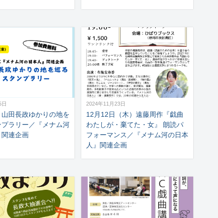
5日
2024年11月23日
】山田長政ゆかりの地を
12月12日（木）遠藤周作『戯曲
ンプラリー／『メナム河
わたしが・棄てた・女』 朗読パ
』関連企画
フォーマンス／『メナム河の日本
人』関連企画