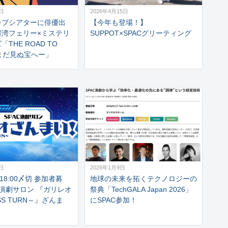
7日
2026年4月15日
シブシアターに俳優出
【今年も登場！】
河湾フェリー×ミステリ
SUPPOT×SPACグリーティング
THE ROAD TO
―まだ見ぬ宝へー」
3日
2026年1月9日
)18:00〆切 参加者募
地球の未来を拓くテクノロジーの
C演劇サロン 『ガリレオ
祭典「TechGALA Japan 2026」
SS TURN～』ざんま
にSPAC参加！