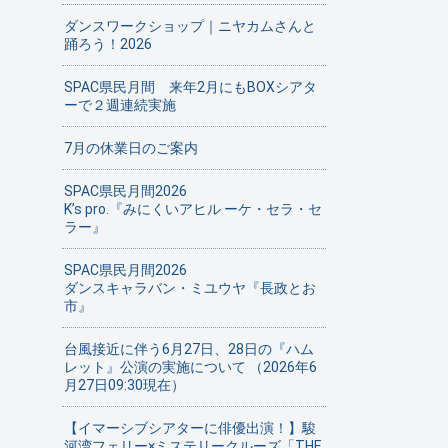
ダンスワークショップ｜ニヤカムさんと
踊ろう！2026
SPAC県民月間 来年2月にもBOXシアタ
ーで２週連続実施
7月の休業日のご案内
SPAC県民月間2026
K’s pro.『みにくいアヒル ーケ・セラ・セ
ラー』
SPAC県民月間2026
ダンスキャラバン・ミユウヤ『長政とお
市』
台風接近に伴う6月27日、28日の『ハム
レット』公演の実施について （2026年6
月27日09:30現在）
【イマーシブシアターに俳優出演！】駿
河湾フェリー×ミステリークルーズ「THE