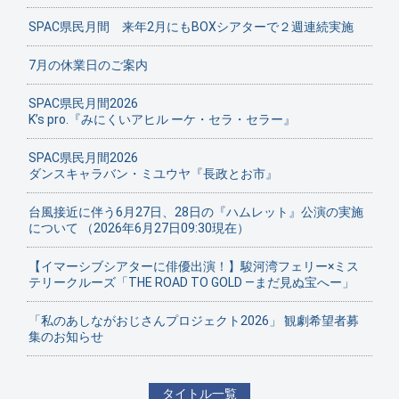
SPAC県民月間 来年2月にもBOXシアターで２週連続実施
7月の休業日のご案内
SPAC県民月間2026
K’s pro.『みにくいアヒル ーケ・セラ・セラー』
SPAC県民月間2026
ダンスキャラバン・ミユウヤ『長政とお市』
台風接近に伴う6月27日、28日の『ハムレット』公演の実施
について （2026年6月27日09:30現在）
【イマーシブシアターに俳優出演！】駿河湾フェリー×ミス
テリークルーズ「THE ROAD TO GOLD ―まだ見ぬ宝へー」
「私のあしながおじさんプロジェクト2026」 観劇希望者募
集のお知らせ
タイトル一覧