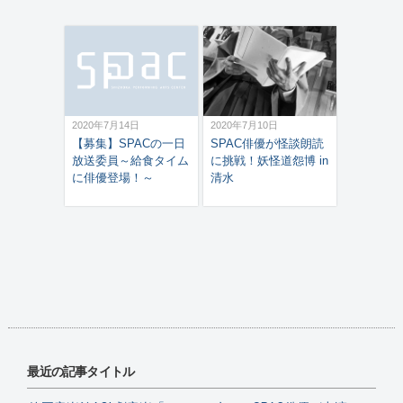
2020年7月14日
2020年7月10日
【募集】SPACの一日
SPAC俳優が怪談朗読
放送委員～給食タイム
に挑戦！妖怪道怨博 in
に俳優登場！～
清水
最近の記事タイトル