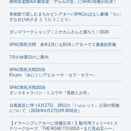
静岡音楽館AOI 劇音楽「アルルの女」にSPAC俳優が出演！
美術館で楽しむまちかどシアター♪ SPACおはなし劇場『ちい
さなおひめさま と うたうことり』
ダンスワークショップ｜ニヤカムさんと踊ろう！2026
SPAC県民月間 来年2月にもBOXシアターで２週連続実施
7月の休業日のご案内
SPAC県民月間2026
K’s pro.『みにくいアヒル ーケ・セラ・セラー』
SPAC県民月間2026
ダンスキャラバン・ミユウヤ『長政とお市』
台風接近に伴う6月27日、28日の『ハムレット』公演の実施
について （2026年6月27日09:30現在）
【イマーシブシアターに俳優出演！】駿河湾フェリー×ミス
テリークルーズ「THE ROAD TO GOLD ―まだ見ぬ宝へー」