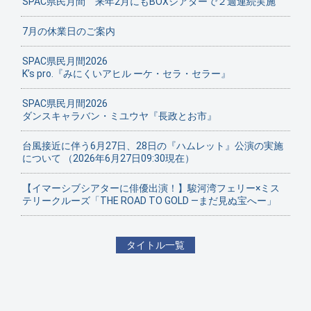
SPAC県民月間 来年2月にもBOXシアターで２週連続実施
7月の休業日のご案内
SPAC県民月間2026
K’s pro.『みにくいアヒル ーケ・セラ・セラー』
SPAC県民月間2026
ダンスキャラバン・ミユウヤ『長政とお市』
台風接近に伴う6月27日、28日の『ハムレット』公演の実施
について （2026年6月27日09:30現在）
【イマーシブシアターに俳優出演！】駿河湾フェリー×ミス
テリークルーズ「THE ROAD TO GOLD ―まだ見ぬ宝へー」
タイトル一覧