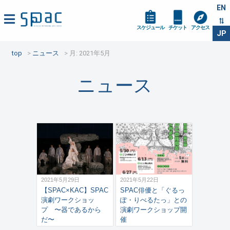
EN
スケジュール
チケット
アクセス
JP
top
ニュース
月:
2021年5月
ニュース
2021年5月29日
2021年5月22日
【SPAC×KAC】SPAC
SPAC俳優と「ぐるっ
演劇ワークショッ
ぽ・りべるたっ」との
プ 〜器であるから
演劇ワークショップ開
だ〜
催