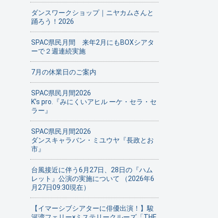
ダンスワークショップ｜ニヤカムさんと
踊ろう！2026
SPAC県民月間 来年2月にもBOXシアタ
ーで２週連続実施
7月の休業日のご案内
SPAC県民月間2026
K’s pro.『みにくいアヒル ーケ・セラ・セ
ラー』
SPAC県民月間2026
ダンスキャラバン・ミユウヤ『長政とお
市』
台風接近に伴う6月27日、28日の『ハム
レット』公演の実施について （2026年6
月27日09:30現在）
【イマーシブシアターに俳優出演！】駿
河湾フェリー×ミステリークルーズ「THE