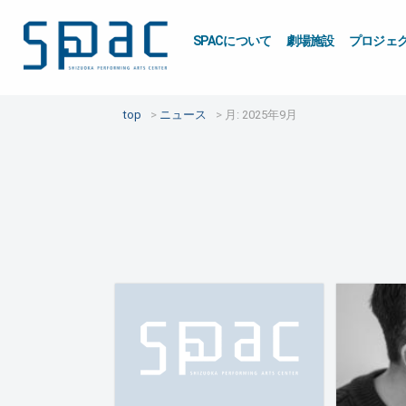
SPACについて
劇場施設
プロジェ
top
ニュース
月:
2025年9月