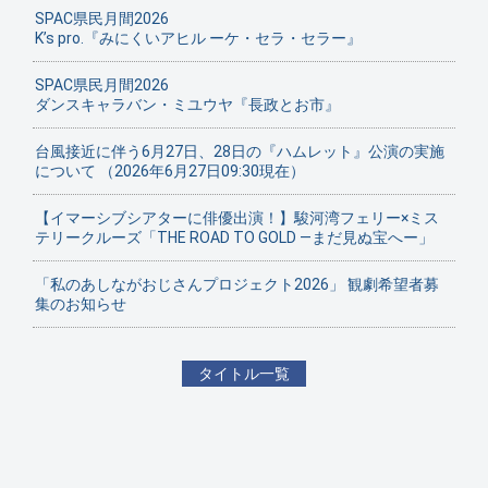
SPAC県民月間2026
K’s pro.『みにくいアヒル ーケ・セラ・セラー』
SPAC県民月間2026
ダンスキャラバン・ミユウヤ『長政とお市』
台風接近に伴う6月27日、28日の『ハムレット』公演の実施
について （2026年6月27日09:30現在）
【イマーシブシアターに俳優出演！】駿河湾フェリー×ミス
テリークルーズ「THE ROAD TO GOLD ―まだ見ぬ宝へー」
「私のあしながおじさんプロジェクト2026」 観劇希望者募
集のお知らせ
タイトル一覧