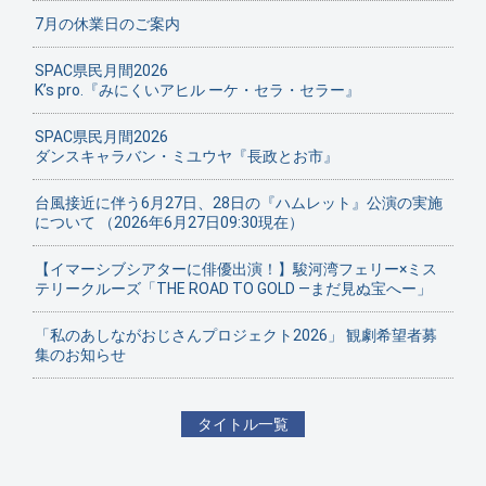
7月の休業日のご案内
SPAC県民月間2026
K’s pro.『みにくいアヒル ーケ・セラ・セラー』
SPAC県民月間2026
ダンスキャラバン・ミユウヤ『長政とお市』
台風接近に伴う6月27日、28日の『ハムレット』公演の実施
について （2026年6月27日09:30現在）
【イマーシブシアターに俳優出演！】駿河湾フェリー×ミス
テリークルーズ「THE ROAD TO GOLD ―まだ見ぬ宝へー」
「私のあしながおじさんプロジェクト2026」 観劇希望者募
集のお知らせ
タイトル一覧