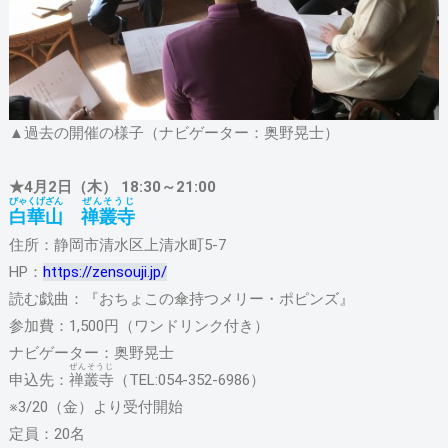
▲過去の開催の様子（ナビゲーター：奥野晃士）
★4月2日（木） 18:30～21:00
びゃくげざん
ぜんそうじ
白華山
禅叢寺
住所：静岡市清水区上清水町5-7
HP：
https://zensouji.jp/
読む戯曲：『おちょこの傘持つメリー・ポピンズ』
参加費：1,500円（ワンドリンク付き）
ナビゲーター：奥野晃士
ぜんそうじ
申込先：
禅叢寺
（TEL:054-352-6986）
※3/20（金）より受付開始
定員：20名