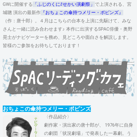
GWに開催する
「ふじのくに⇄せかい演劇祭」
で上演される、宮
城聰 演出の最新作
『おちょこの傘持つメリー・ポピンズ』
（作：唐十郎）。４月はこちらの台本を上演に先駆けて、みな
さんと一緒に読み合わせます♪ 本作に出演するSPAC俳優・奥野
晃士がナビゲーターを務め、見どころや面白さを解説します。
皆様のご参加をお待ちしております！
おちょこの傘持つメリー・ポピンズ
〈作品紹介〉
劇作家・演出家の唐十郎が、 1976年に自身
の劇団「状況劇場」で発表した一幕劇。う