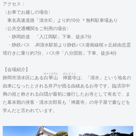
アクセス：
〈お車でお越しの場合〉
東名高速道路「清水IC」より約10分 ＊無料駐車場あり
〈公共交通機関をご利用の場合〉
・静岡鉄道 「入江岡駅」下車、徒歩7分
・静鉄バス JR清水駅前より静鉄バス港南線桜ヶ丘経由忠霊
塔行きに乗り約7分、バス停「八分団前」下車、徒歩4分
【会場紹介】
びゃくげざん
ぜんそうじ
静岡市清水区にある
白華山
禅叢寺
は、「清水」という地名の
由来になったとされる井戸が残る由緒あるお寺です。臨済宗中
興の祖と称される白隠が最初に修行したお寺として有名で、ま
た幕末期の侠客・清水次郎長も「禅叢寺」の寺子屋で書などを
学んだと言われています。