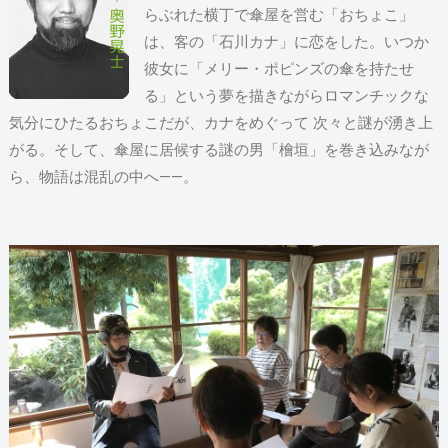
らぶれた横丁で傘屋を営む「おちょこ」
は、客の「石川カナ」に恋をした。いつか
彼女に「メリー・ポピンズの傘を持たせ
る」という夢を描きながらロマンチックな
気分にひたるおちょこだが、カナをめぐって 次々と謎が湧き上
がる。そして、傘屋に居候する謎の男「檜垣」を巻き込みなが
ら、物語は混乱の中へ――。