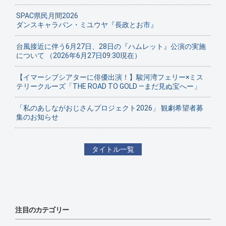
SPAC県民月間2026
ダンスキャラバン・ミユウヤ『長政とお市』
台風接近に伴う6月27日、28日の『ハムレット』公演の実施
について （2026年6月27日09:30現在）
【イマーシブシアターに俳優出演！】駿河湾フェリー×ミス
テリークルーズ「THE ROAD TO GOLD ―まだ見ぬ宝へー」
「私のあしながおじさんプロジェクト2026」 観劇希望者募
集のお知らせ
タイトル一覧
注目のカテゴリー