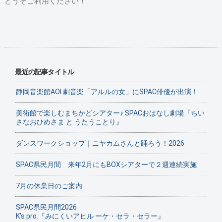
どうぞご利用ください！
最近の記事タイトル
静岡音楽館AOI 劇音楽「アルルの女」にSPAC俳優が出演！
美術館で楽しむまちかどシアター♪ SPACおはなし劇場『ちい
さなおひめさま と うたうことり』
ダンスワークショップ｜ニヤカムさんと踊ろう！2026
SPAC県民月間 来年2月にもBOXシアターで２週連続実施
7月の休業日のご案内
SPAC県民月間2026
K’s pro.『みにくいアヒル ーケ・セラ・セラー』