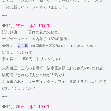
店名はフランス語で「新しいページをめくって」という意味。
一緒に新しいページをめくりましょう。
***
11月19日（木）19:00～
◆
読む戯曲： 『薔薇の花束の秘密』
ナビゲーター： 木内琴子（SPAC俳優）
会場：
よし川
（静岡市清水区蒲原3-5-18 TEL.0543-85-2524）
定員： 15名程度
参加費： 1500円（ドリンク付き）
東海道五十三次の宿場町・清水区蒲原にある創業60年のお店。
駿河湾でとれた桜えびや鰻が人気です。
お食事のあと、リーディング・カフェに参加するのもよいので
はないでしょうか？
***
11月25日（水）17:00～
◆