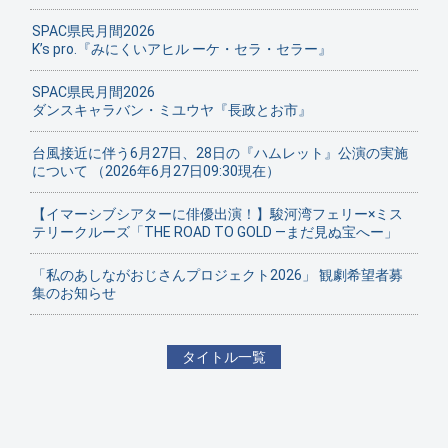
SPAC県民月間2026
K’s pro.『みにくいアヒル ーケ・セラ・セラー』
SPAC県民月間2026
ダンスキャラバン・ミユウヤ『長政とお市』
台風接近に伴う6月27日、28日の『ハムレット』公演の実施
について （2026年6月27日09:30現在）
【イマーシブシアターに俳優出演！】駿河湾フェリー×ミス
テリークルーズ「THE ROAD TO GOLD ―まだ見ぬ宝へー」
「私のあしながおじさんプロジェクト2026」 観劇希望者募
集のお知らせ
タイトル一覧