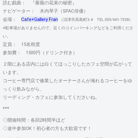
読む戯曲： 『薔薇の花束の秘密』
ナビゲーター： 木内琴子（SPAC俳優）
会場：
Cafe+Gallery Fran
（沼津市高島町3-4 TEL.055-941-7338）
※駐車場がありませんので、近くのコインパーキングなどをご利用くださ
い。
定員： 15名程度
参加費： 1500円（ドリンク付き）
２階にある店内には白くてほっこりしたカフェ空間が広がって
います。
コーヒー専門店で修業したオーナーさんが淹れるコーヒーをゆ
っくり飲みながら、
リーディング・カフェに参加してくださいね。
***
◇開催時間：各回2時間半ほど
◇途中参加OK！初心者の方も大歓迎です！