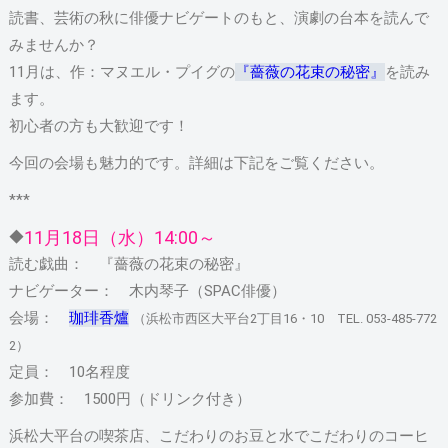
読書、芸術の秋に俳優ナビゲートのもと、演劇の台本を読んで
みませんか？
11月は、作：マヌエル・プイグの
『薔薇の花束の秘密』
を読み
ます。
初心者の方も大歓迎です！
今回の会場も魅力的です。詳細は下記をご覧ください。
***
11月18日（水）14:00～
◆
読む戯曲： 『薔薇の花束の秘密』
ナビゲーター： 木内琴子（SPAC俳優）
会場：
珈琲香爐
（浜松市西区大平台2丁目16・10 TEL. 053-485-772
2）
定員： 10名程度
参加費： 1500円（ドリンク付き）
浜松大平台の喫茶店、こだわりのお豆と水でこだわりのコーヒ