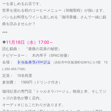
ーを楽しめるお店です。
世界を巡れる程のコーヒーメニュー（50種類程）が揃います。
パンもお料理もワインも楽しめる「珈琲香爐」さんで一緒に戯
曲を読みませんか？
***
11月18日（水）17:00～
◆
読む戯曲： 『薔薇の花束の秘密』
ナビゲーター： 木内琴子（SPAC俳優）
会場：
トゥルネラパージュ
（浜松市中区板屋町628Y3ビル1階 TE
L.053-455-7100）
定員： 10名程度
参加費： 1500円（ドリンク付き）
珈琲紅茶の専門店「トゥルネラパージュ」映画と本、そしてジ
ャズの音色が響く店内。
オーディオにもこだわりがあります。