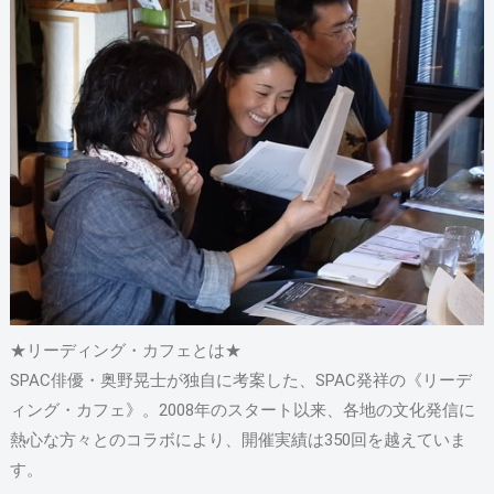
★リーディング・カフェとは★
SPAC俳優・奥野晃士が独自に考案した、SPAC発祥の《リーデ
ィング・カフェ》。2008年のスタート以来、各地の文化発信に
熱心な方々とのコラボにより、開催実績は350回を越えていま
す。