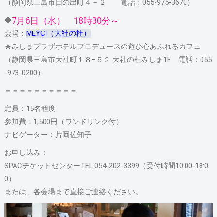
（静岡県三島市日の出町４－２ 電話：055-975-3670）
7月6日（水） 18時30分～
◆
会場：
MEYCI（大社の杜）
★みしまプラザホテルプロデュースの遊び心あふれるカフェ
（静岡県三島市大社町１８−５２ 大社の杜みしま1F 電話：055
-973-0200）
＝＝＝＝＝＝＝＝＝＝
定員：15名程度
参加費：1,500円（ワンドリンク付）
ナビゲーター：片岡佐知子
お申し込み：
SPACチケットセンターTEL.054-202-3399（受付時間10:00-18:0
0）
または、各会場まで直接ご連絡ください。