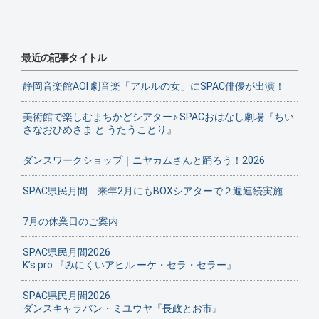
最近の記事タイトル
静岡音楽館AOI 劇音楽「アルルの女」にSPAC俳優が出演！
美術館で楽しむまちかどシアター♪ SPACおはなし劇場『ちい
さなおひめさま と うたうことり』
ダンスワークショップ｜ニヤカムさんと踊ろう！2026
SPAC県民月間 来年2月にもBOXシアターで２週連続実施
7月の休業日のご案内
SPAC県民月間2026
K’s pro.『みにくいアヒル ーケ・セラ・セラー』
SPAC県民月間2026
ダンスキャラバン・ミユウヤ『長政とお市』