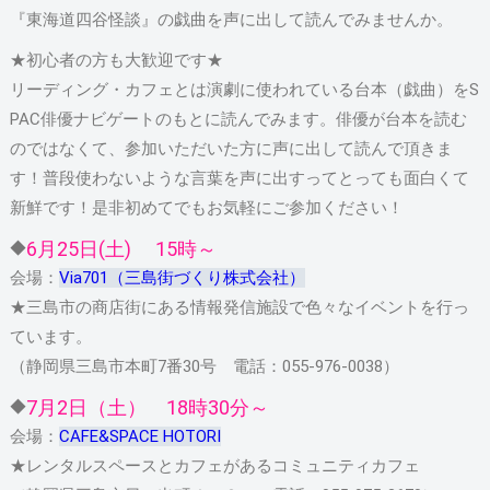
『東海道四谷怪談』の戯曲を声に出して読んでみませんか。
★初心者の方も大歓迎です★
リーディング・カフェとは演劇に使われている台本（戯曲）をS
PAC俳優ナビゲートのもとに読んでみます。俳優が台本を読む
のではなくて、参加いただいた方に声に出して読んで頂きま
す！普段使わないような言葉を声に出すってとっても面白くて
新鮮です！是非初めてでもお気軽にご参加ください！
6月25日(土) 15時～
◆
会場：
Via701（三島街づくり株式会社）
★三島市の商店街にある情報発信施設で色々なイベントを行っ
ています。
（静岡県三島市本町7番30号 電話：055-976-0038）
7月2日（土） 18時30分～
◆
会場：
CAFE&SPACE HOTORI
★レンタルスペースとカフェがあるコミュニティカフェ