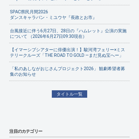
SPAC県民月間2026
ダンスキャラバン・ミユウヤ『長政とお市』
台風接近に伴う6月27日、28日の『ハムレット』公演の実施
について （2026年6月27日09:30現在）
【イマーシブシアターに俳優出演！】駿河湾フェリー×ミス
テリークルーズ「THE ROAD TO GOLD ―まだ見ぬ宝へー」
「私のあしながおじさんプロジェクト2026」 観劇希望者募
集のお知らせ
タイトル一覧
注目のカテゴリー