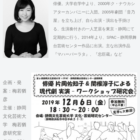
俳優。大学在学中より、2000年ク・ナウカシ
アターカンパニーに入団。2005年劇団「音乃
屋」を立ち上げ、自ら出演・演出を手掛け
る、生演奏付きの一人芝居を東京・静岡にて
定期的に行う。2014年より、SPAC－静岡県舞
台芸術センター作品に出演。主な出演作品
『マハーバーラタ』、『忠臣蔵』など
企画・発
案：
梅若猶
彦
主催：静岡
文化芸術大
学
梅若猶
彦研究室