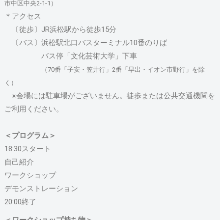
市中区中央2-1-1）
＊アクセス
〔徒歩〕JR浜松駅から徒歩15分
〔バス〕浜松駅北口バスターミナル10番のりば
バス停「文化芸術大学」下車
（70番「子安・笠井行」2番「早出・イオン市野行」を除
く）
※会場には駐車場がございません。徒歩または公共交通機関を
ご利用ください。
＜プログラム＞
18:30スタート
自己紹介
ワークショップ
デモンストレーション
20:00終了