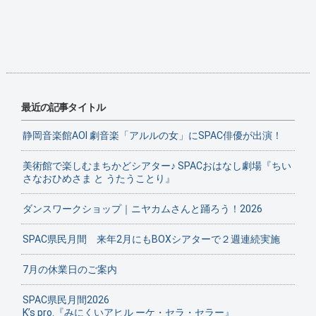
最近の記事タイトル
静岡音楽館AOI 劇音楽「アルルの女」にSPAC俳優が出演！
美術館で楽しむまちかどシアター♪ SPACおはなし劇場『ちい
さなおひめさま と うたうことり』
ダンスワークショップ｜ニヤカムさんと踊ろう！2026
SPAC県民月間 来年2月にもBOXシアターで２週連続実施
7月の休業日のご案内
SPAC県民月間2026
K’s pro.『みにくいアヒル ーケ・セラ・セラー』