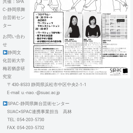
共催：SPA
C-静岡県舞
台芸術セン
ター
お問い合わ
せ
静岡文
化芸術大学
梅若猶彦研
究室
〒430-8533 静岡県浜松市中区中央2-1-1
E-mail: u.-nao.-@suac.ac.jp
SPAC-静岡県舞台芸術センター
SUAC×SPAC連携事業担当 高林
TEL: 054-203-5730
FAX: 054-203-5732