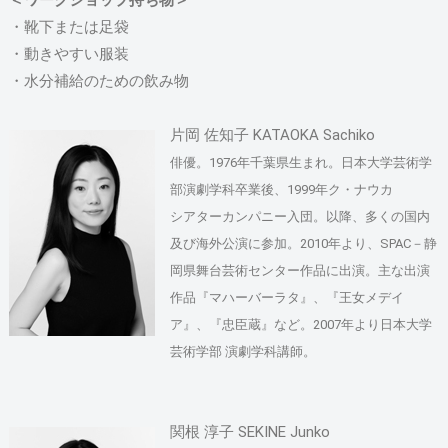
＜ワークショップ持ち物＞
・靴下または足袋
・動きやすい服装
・水分補給のための飲み物
片岡 佐知子 KATAOKA Sachiko
俳優。1976年千葉県生まれ。日本大学芸術学
部演劇学科卒業後、1999年ク・ナウカ
シアターカンパニー入団。以降、多くの国内
及び海外公演に参加。2010年より、SPAC－静
岡県舞台芸術センター作品に出演。主な出演
作品『マハーバーラタ』、『王女メデイ
ア』、『忠臣蔵』など。2007年より日本大学
芸術学部 演劇学科講師。
関根 淳子 SEKINE Junko