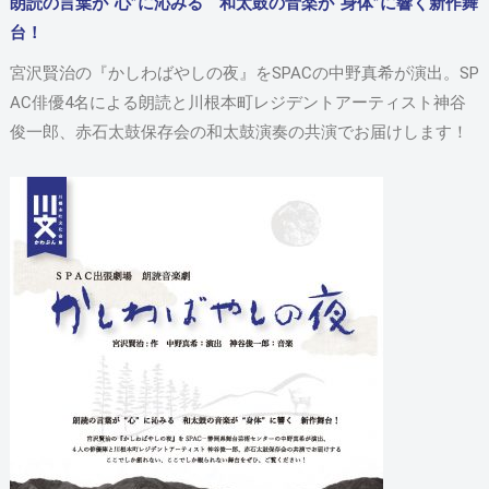
朗読の言葉が“心”に沁みる 和太鼓の音楽が“身体”に響く新作舞
台！
宮沢賢治の『かしわばやしの夜』をSPACの中野真希が演出。SP
AC俳優4名による朗読と川根本町レジデントアーティスト神谷
俊一郎、赤石太鼓保存会の和太鼓演奏の共演でお届けします！