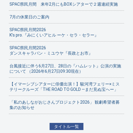
SPAC県民月間 来年2月にもBOXシアターで２週連続実施
7月の休業日のご案内
SPAC県民月間2026
K’s pro.『みにくいアヒル ーケ・セラ・セラー』
SPAC県民月間2026
ダンスキャラバン・ミユウヤ『長政とお市』
台風接近に伴う6月27日、28日の『ハムレット』公演の実施
について （2026年6月27日09:30現在）
【イマーシブシアターに俳優出演！】駿河湾フェリー×ミス
テリークルーズ「THE ROAD TO GOLD ―まだ見ぬ宝へー」
「私のあしながおじさんプロジェクト2026」 観劇希望者募
集のお知らせ
タイトル一覧