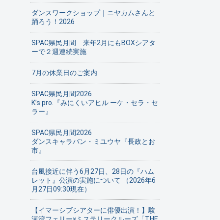
ダンスワークショップ｜ニヤカムさんと
踊ろう！2026
SPAC県民月間 来年2月にもBOXシアタ
ーで２週連続実施
7月の休業日のご案内
SPAC県民月間2026
K’s pro.『みにくいアヒル ーケ・セラ・セ
ラー』
SPAC県民月間2026
ダンスキャラバン・ミユウヤ『長政とお
市』
台風接近に伴う6月27日、28日の『ハム
レット』公演の実施について （2026年6
月27日09:30現在）
【イマーシブシアターに俳優出演！】駿
河湾フェリー×ミステリークルーズ「THE