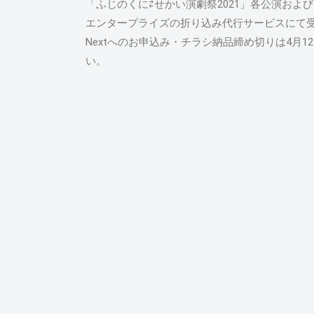
「ふじのくに⇄せかい演劇祭2021」各公演お
エンタープライズの折り込み代行サービスにて
Nextへのお申込み・チラシ納品締め切りは4月
い。