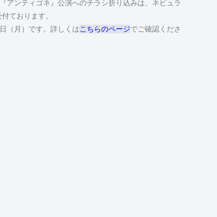
よび『アンティゴネ』公演へのチラシ折り込みは、ネビュラ
受付ております。
12日（月）です。詳しくは
こちらのページ
でご確認くださ