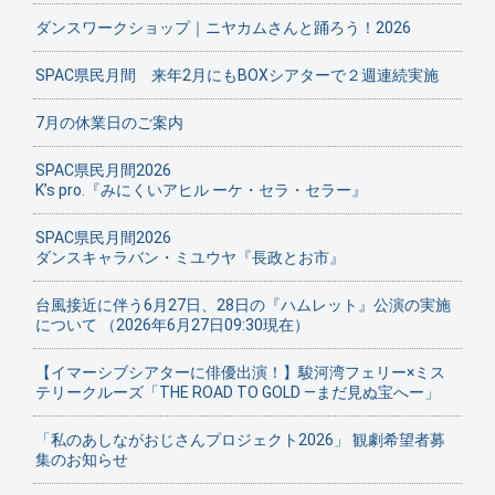
ダンスワークショップ｜ニヤカムさんと踊ろう！2026
SPAC県民月間 来年2月にもBOXシアターで２週連続実施
7月の休業日のご案内
SPAC県民月間2026
K’s pro.『みにくいアヒル ーケ・セラ・セラー』
SPAC県民月間2026
ダンスキャラバン・ミユウヤ『長政とお市』
台風接近に伴う6月27日、28日の『ハムレット』公演の実施
について （2026年6月27日09:30現在）
【イマーシブシアターに俳優出演！】駿河湾フェリー×ミス
テリークルーズ「THE ROAD TO GOLD ―まだ見ぬ宝へー」
「私のあしながおじさんプロジェクト2026」 観劇希望者募
集のお知らせ