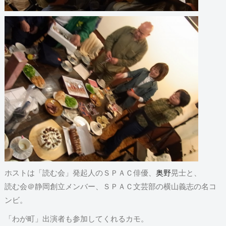
ホストは「読む会」発起人のＳＰＡＣ俳優、
奥野
晃士と、
読む会＠静岡創立メンバー、ＳＰＡＣ文芸部の横山義志の名コ
ンビ。
「わが町」出演者も参加してくれるカモ。