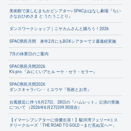
美術館で楽しむまちかどシアター♪ SPACおはなし劇場『ちい
さなおひめさま と うたうことり』
ダンスワークショップ｜ニヤカムさんと踊ろう！2026
SPAC県民月間 来年2月にもBOXシアターで２週連続実施
7月の休業日のご案内
SPAC県民月間2026
K’s pro.『みにくいアヒル ーケ・セラ・セラー』
SPAC県民月間2026
ダンスキャラバン・ミユウヤ『長政とお市』
台風接近に伴う6月27日、28日の『ハムレット』公演の実施
について （2026年6月27日09:30現在）
【イマーシブシアターに俳優出演！】駿河湾フェリー×ミス
テリークルーズ「THE ROAD TO GOLD ―まだ見ぬ宝へー」