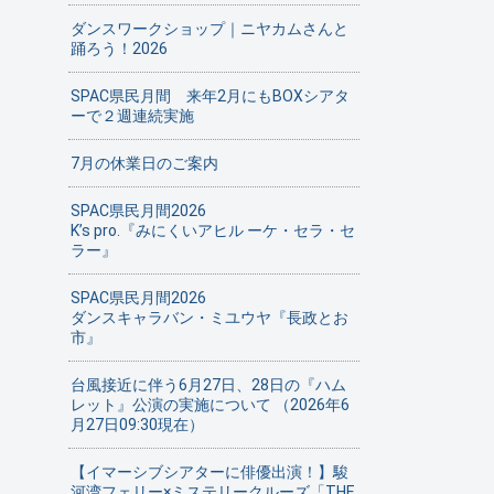
ダンスワークショップ｜ニヤカムさんと
踊ろう！2026
SPAC県民月間 来年2月にもBOXシアタ
ーで２週連続実施
7月の休業日のご案内
SPAC県民月間2026
K’s pro.『みにくいアヒル ーケ・セラ・セ
ラー』
SPAC県民月間2026
ダンスキャラバン・ミユウヤ『長政とお
市』
台風接近に伴う6月27日、28日の『ハム
レット』公演の実施について （2026年6
月27日09:30現在）
【イマーシブシアターに俳優出演！】駿
河湾フェリー×ミステリークルーズ「THE