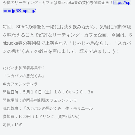
今度のリーディング・カフェはShizuoka春の芸術祭関連企画！
https://sp
ac.or.jp/09_spring/
毎回、SPACの俳優と一緒にお茶を飲みながら、気軽に演劇体験
を味わえることで好評なリーディング・カフェ企画。今回は、S
hizuoka春の芸術祭で上演される「じゃじゃ馬ならし」「スカパ
ンの悪だくみ」の戯曲を声に出して、読んでみましょう！
ただいま参加者募集中！
「スカパンの悪だくみ」
＠カフェシンデレラ
開催日時：５月１６日（土）１８：０
0
～２０：３
0
開催場所：静岡芸術劇場カフェシンデレラ
読む戯曲：「スカパンの悪だくみ」作・モリエール
参加費：
1000
円（１ドリンク、資料代込み）
定員：
15
名