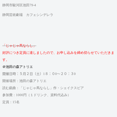
静岡市駿河区池田
79-4
静岡芸術劇場
カフェシンデレラ
「じゃじゃ馬ならし」
好評につき定員に達しましたので、お申し込みを締め切らせていただきま
す。
＠池田の森アトリエ
開催日時：５月２日（土）
1
８：０
0
～２０：３
0
開催場所：池田の森アトリエ
読む戯曲：「じゃじゃ馬ならし」作・シェイクスピア
参加費：
1000
円（１ドリンク、資料代込み）
定員：
15
名