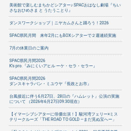
美術館で楽しむまちかどシアター♪ SPACおはなし劇場『ちい
さなおひめさま と うたうことり』
ダンスワークショップ｜ニヤカムさんと踊ろう！2026
SPAC県民月間 来年2月にもBOXシアターで２週連続実施
7月の休業日のご案内
SPAC県民月間2026
K’s pro.『みにくいアヒル ーケ・セラ・セラー』
SPAC県民月間2026
ダンスキャラバン・ミユウヤ『長政とお市』
台風接近に伴う6月27日、28日の『ハムレット』公演の実施
について （2026年6月27日09:30現在）
【イマーシブシアターに俳優出演！】駿河湾フェリー×ミス
テリークルーズ「THE ROAD TO GOLD ―まだ見ぬ宝へー」