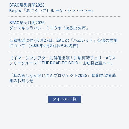
SPAC県民月間2026
K’s pro.『みにくいアヒル ーケ・セラ・セラー』
SPAC県民月間2026
ダンスキャラバン・ミユウヤ『長政とお市』
台風接近に伴う6月27日、28日の『ハムレット』公演の実施
について （2026年6月27日09:30現在）
【イマーシブシアターに俳優出演！】駿河湾フェリー×ミス
テリークルーズ「THE ROAD TO GOLD ―まだ見ぬ宝へー」
「私のあしながおじさんプロジェクト2026」 観劇希望者募
集のお知らせ
タイトル一覧