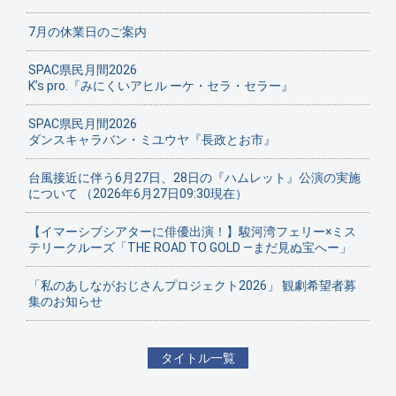
7月の休業日のご案内
SPAC県民月間2026
K’s pro.『みにくいアヒル ーケ・セラ・セラー』
SPAC県民月間2026
ダンスキャラバン・ミユウヤ『長政とお市』
台風接近に伴う6月27日、28日の『ハムレット』公演の実施
について （2026年6月27日09:30現在）
【イマーシブシアターに俳優出演！】駿河湾フェリー×ミス
テリークルーズ「THE ROAD TO GOLD ―まだ見ぬ宝へー」
「私のあしながおじさんプロジェクト2026」 観劇希望者募
集のお知らせ
タイトル一覧