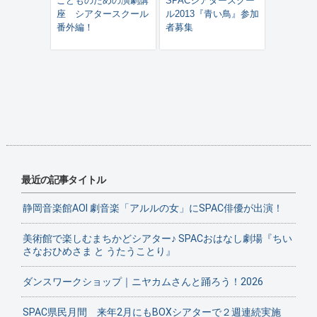
こどものための演劇講
SPACシアタースクー
座 シアタースクール
ル2013『青い鳥』参加
番外編！
者募集
最近の記事タイトル
静岡音楽館AOI 劇音楽「アルルの女」にSPAC俳優が出演！
美術館で楽しむまちかどシアター♪ SPACおはなし劇場『ちい
さなおひめさま と うたうことり』
ダンスワークショップ｜ニヤカムさんと踊ろう！2026
SPAC県民月間 来年2月にもBOXシアターで２週連続実施