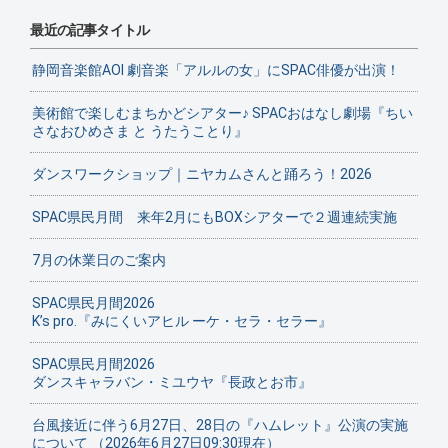
最近の記事タイトル
静岡音楽館AOI 劇音楽「アルルの女」にSPAC俳優が出演！
美術館で楽しむまちかどシアター♪ SPACおはなし劇場『ちい
さなおひめさま と うたうことり』
ダンスワークショップ｜ニヤカムさんと踊ろう！2026
SPAC県民月間 来年2月にもBOXシアターで２週連続実施
7月の休業日のご案内
SPAC県民月間2026
K’s pro.『みにくいアヒル ーケ・セラ・セラー』
SPAC県民月間2026
ダンスキャラバン・ミユウヤ『長政とお市』
台風接近に伴う6月27日、28日の『ハムレット』公演の実施
について （2026年6月27日09:30現在）