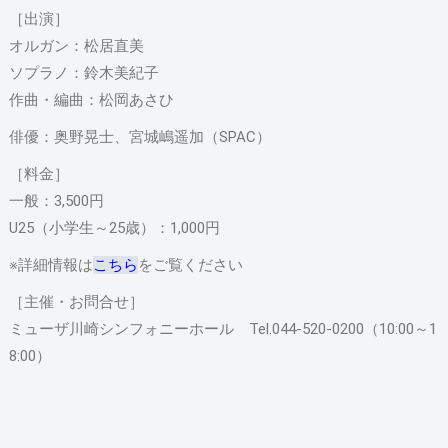
［出演］
オルガン：松居直美
ソプラノ：鈴木美紀子
作曲・編曲：松岡あさひ
俳優：奥野晃士、宮城嶋遥加（SPAC）
［料金］
一般：3,500円
U25（小学生～25歳）：1,000円
※詳細情報は
こちら
をご覧ください
［主催・お問合せ］
ミューザ川崎シンフォニーホール Tel.044-520-0200（10:00～1
8:00）