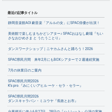
最近の記事タイトル
静岡音楽館AOI 劇音楽「アルルの女」にSPAC俳優が出演！
美術館で楽しむまちかどシアター♪ SPACおはなし劇場『ちい
さなおひめさま と うたうことり』
ダンスワークショップ｜ニヤカムさんと踊ろう！2026
SPAC県民月間 来年2月にもBOXシアターで２週連続実施
7月の休業日のご案内
SPAC県民月間2026
K’s pro.『みにくいアヒル ーケ・セラ・セラー』
SPAC県民月間2026
ダンスキャラバン・ミユウヤ『長政とお市』
台風接近に伴う6月27日、28日の『ハムレット』公演の実施