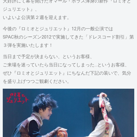
大好評にて幕を開けたオマール・ポラス渾身の新作『ロミオと
ジュリエット』、
いよいよ公演第２週を迎えます。
今後の『ロミオとジュリエット』12月の一般公演では
SPAC秋のシーズン2012で実施してきた「ドレスコード割引」第
３弾を実施いたします！
当日まで予定が決まらない、というお客様、
ご来場を迷っていたら当日になってしまった…というお客様、
ぜひ『ロミオとジュリエット』にちなんだ下記の装いで、気分
を盛り上げつつご観劇ください。