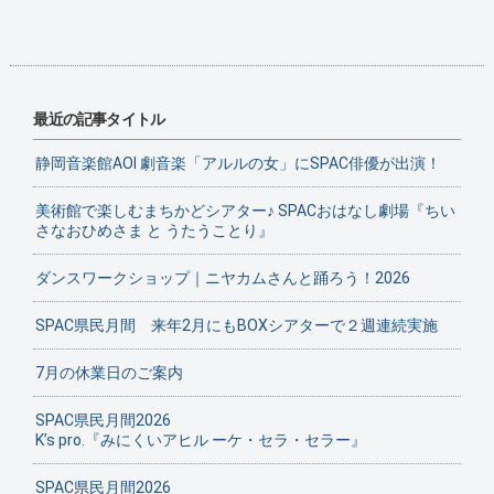
最近の記事タイトル
静岡音楽館AOI 劇音楽「アルルの女」にSPAC俳優が出演！
美術館で楽しむまちかどシアター♪ SPACおはなし劇場『ちい
さなおひめさま と うたうことり』
ダンスワークショップ｜ニヤカムさんと踊ろう！2026
SPAC県民月間 来年2月にもBOXシアターで２週連続実施
7月の休業日のご案内
SPAC県民月間2026
K’s pro.『みにくいアヒル ーケ・セラ・セラー』
SPAC県民月間2026