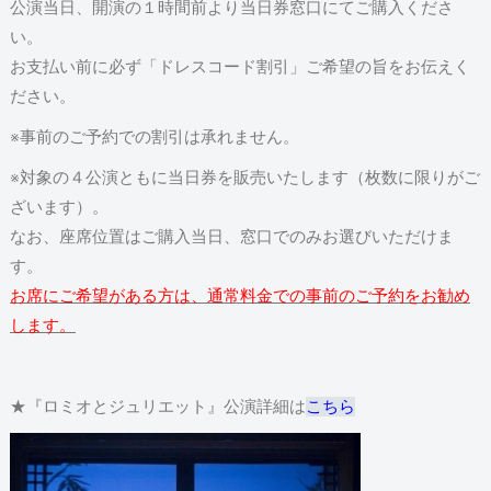
公演当日、開演の１時間前より当日券窓口にてご購入くださ
い。
お支払い前に必ず「ドレスコード割引」ご希望の旨をお伝えく
ださい。
※事前のご予約での割引は承れません。
※対象の４公演ともに当日券を販売いたします（枚数に限りがご
ざいます）。
なお、座席位置はご購入当日、窓口でのみお選びいただけま
す。
お席にご希望がある方は、通常料金での事前のご予約をお勧め
します。
★『ロミオとジュリエット』公演詳細は
こちら